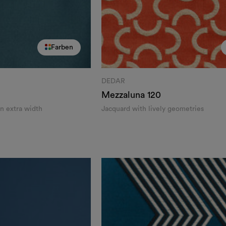
Farben
DEDAR
Mezzaluna
120
in extra width
Jacquard with lively geometries