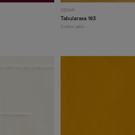
DEDAR
Tabularasa
183
Cotton satin