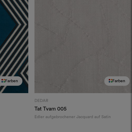
Farben
Farben
DEDAR
Tat Tvam
005
Edler aufgebrochener Jacquard auf Satin