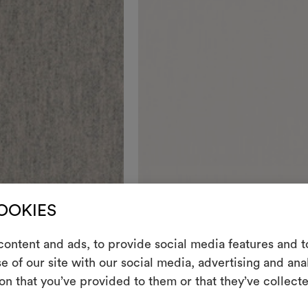
COOKIES
E
Farben
ontent and ads, to provide social media features and to
e of our site with our social media, advertising and an
Ein interakti
DEDAR
on that you’ve provided to them or that they’ve collecte
Leben erweck
Wide Wool Albinea
001
indem Sie Mate