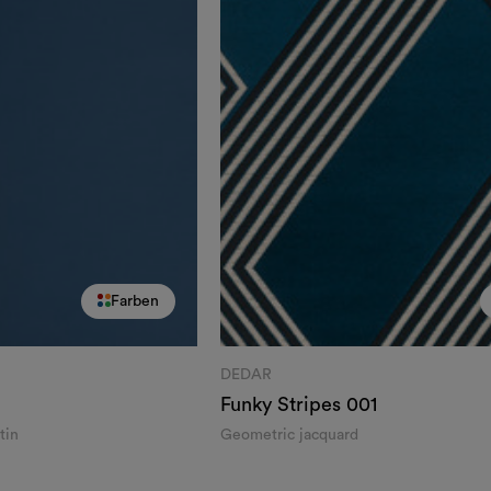
Farben
DEDAR
Funky Stripes
001
tin
Geometric jacquard