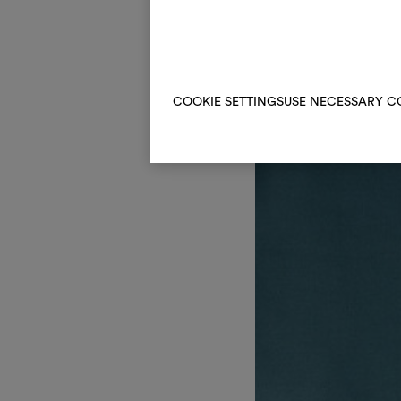
Wasserabweisende Wandv
COOKIE SETTINGS
USE NECESSARY C