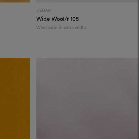
DEDAR
Wide Wool/r
105
Wool satin in extra width