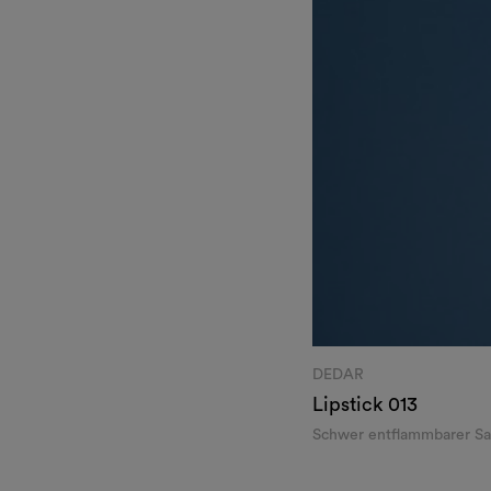
DEDAR
Lipstick
013
Schwer entflammbarer Sa