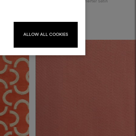
er Wollsatin​
Feuerhemmender strukturierter Satin
kombinieren.
oodboards zu erstellen oder
iten, melden Sie sich bitte an
oder registrieren Sie sich.
ALLOW ALL COOKIES
ANMELDUNG
REGISTRIEREN