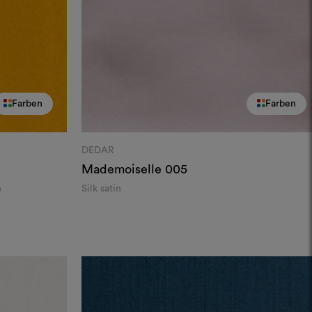
Farben
Farben
DEDAR
Mademoiselle
005
n
Silk satin