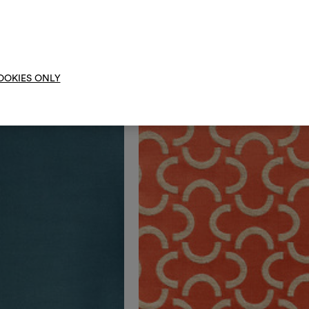
erkleidung aus Wolle​
Geschmeidiger, funktioneller extrabreit
Um M
bearbe
OOKIES ONLY