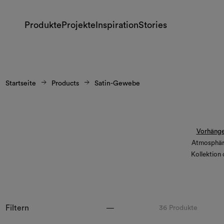
Produkte
Projekte
Inspiration
Stories
Startseite
Products
Satin-Gewebe
Vorhäng
Atmosphäre
Kollektion 
Filtern
36 Produkte