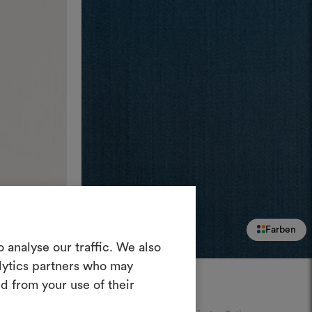
in Moodboard
Farben
Farben
 analyse our traffic. We also
erstellen
alytics partners who may
ves Tool, mit dem Sie Ihre Ideen zum
DEDAR
d from your use of their
en und mit anderen teilen können,
Tatin
001
rialien und Stoffe für Ihre Projekte