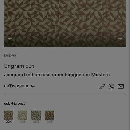
DEDAR
Engram
004
Jacquard mit unzusammenhängenden Mustern
00T1901900004
col.
4 bronze
004
001
003
005