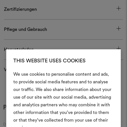
Zertifizierungen
Pflege und Gebrauch
Herunterladen
THIS WEBSITE USES COOKIES
Versand und Rücksendungen
We use cookies to personalise content and ads,
Ein Mood
to provide social media features and to analyse
our traffic. We also share information about your
erstellen
use of our site with our social media, advertising
Ein interaktives Tool, mit 
and analytics partners who may combine it with
Produkt im Einsatz
Ideen zum Leben erweck
Farben
Farben
other information that you’ve provided to them
anderen teilen können, 
or that they’ve collected from your use of their
Materialien und Stoffe für 
Moodboard
Moodboard
DEDAR
DEDAR