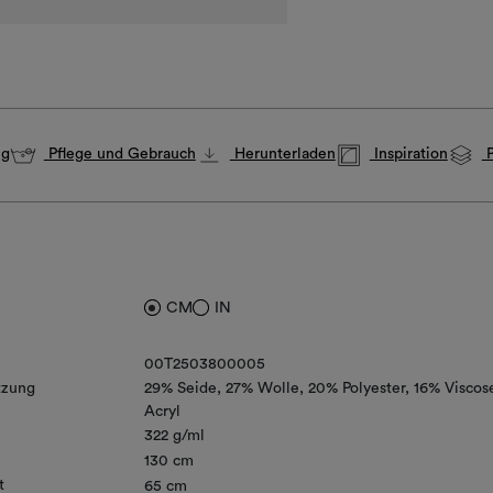
ng
Pflege und Gebrauch
Herunterladen
Inspiration
P
CM
IN
00T2503800005
zung
29% Seide
27% Wolle
20% Polyester
16% Viscos
Acryl
322 g/ml
130 cm
t
65 cm