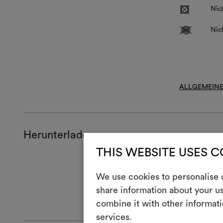
R
Nic
V
Nic
ALLGEMEINE
Herunterladen
THIS WEBSITE USES 
Produktblat
Full repeat
We use cookies to personalise c
Technical S
share information about your us
High-res cl
combine it with other informati
services.