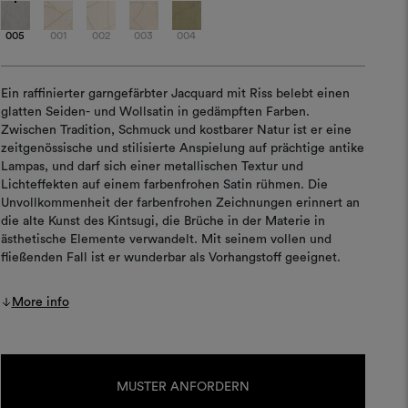
005
001
002
003
004
Ein raffinierter garngefärbter Jacquard mit Riss belebt einen
glatten Seiden- und Wollsatin in gedämpften Farben.
Zwischen Tradition, Schmuck und kostbarer Natur ist er eine
zeitgenössische und stilisierte Anspielung auf prächtige antike
Lampas, und darf sich einer metallischen Textur und
Lichteffekten auf einem farbenfrohen Satin rühmen. Die
Unvollkommenheit der farbenfrohen Zeichnungen erinnert an
die alte Kunst des Kintsugi, die Brüche in der Materie in
ästhetische Elemente verwandelt. Mit seinem vollen und
fließenden Fall ist er wunderbar als Vorhangstoff geeignet.
More info
Aktueller
Lagerbestand:
MUSTER ANFORDERN