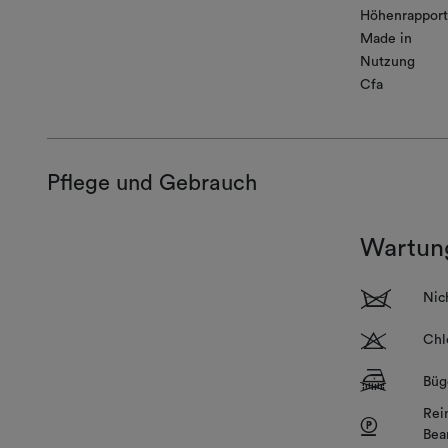
Höhenrapport
Made in
Nutzung
Cfa
Pflege und Gebrauch
Wartun
1
Nic
T
Chl
]
Büg
Rei
P
Bea