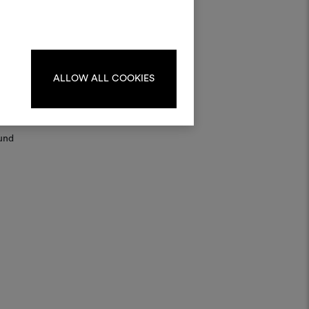
kombinieren.
oodboards zu erstellen oder
iten, melden Sie sich bitte an
en
oder registrieren Sie sich.
ch
ALLOW ALL COOKIES
tlich
ANMELDUNG
und
REGISTRIEREN