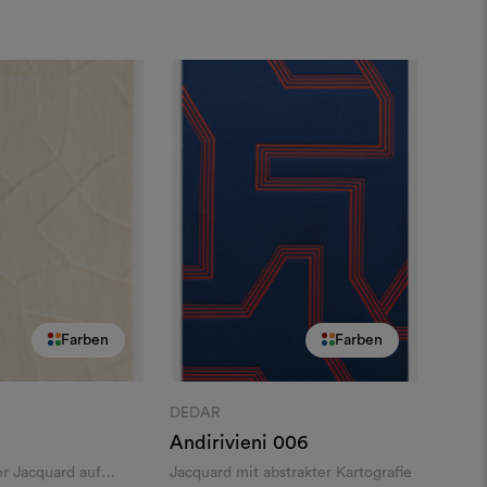
Farben
Farben
DEDAR
Andirivieni
006
r Jacquard auf
Jacquard mit abstrakter Kartografie