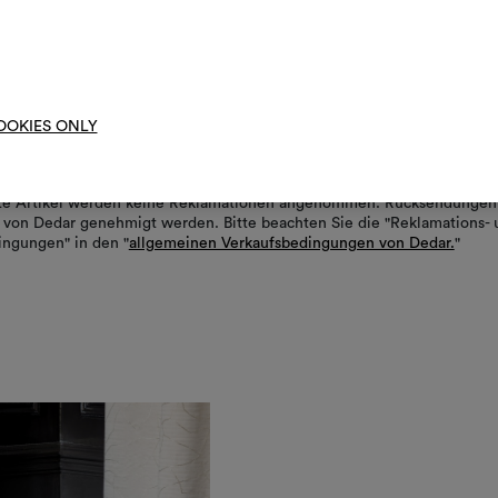
Um M
bearbe
er Ware wird dem Empfänger (Kunde/Werkstatt) dringend empfohlen, d
erpackung und der Ware sorgfältig zu prüfen. Sollte das Paket äußerli
OOKIES ONLY
in, melden Sie dies bitte dem Spediteur und auf dem Lieferschein.
klamationen müssen innerhalb von 8 Tagen nach Erhalt der Ware schrif
ial gemeldet werden. Für bereits zugeschnittene, genähte oder
rte Artikel werden keine Reklamationen angenommen. Rücksendungen
von Dedar genehmigt werden. Bitte beachten Sie die "Reklamations- 
ngungen" in den "
allgemeinen Verkaufsbedingungen von Dedar.
"