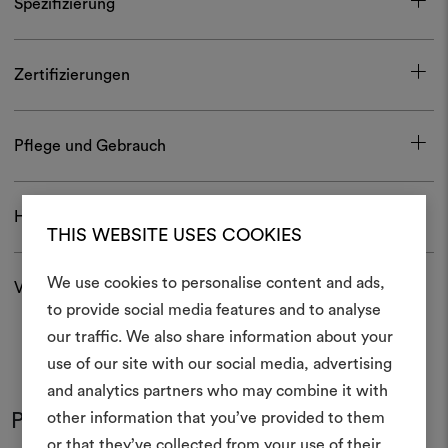
Spezifizierung
Zertifizierungen
Pflege und Gebrauch
Herunterladen
THIS WEBSITE USES COOKIES
We use cookies to personalise content and ads,
Versand und Rücksendungen
Ein Mood
to provide social media features and to analyse
our traffic. We also share information about your
erstellen
use of our site with our social media, advertising
Ein interaktives Tool, mit 
and analytics partners who may combine it with
Ideen zum Leben erweck
Produkt im Einsatz
other information that you’ve provided to them
anderen teilen können, 
Farben
Farben
or that they’ve collected from your use of their