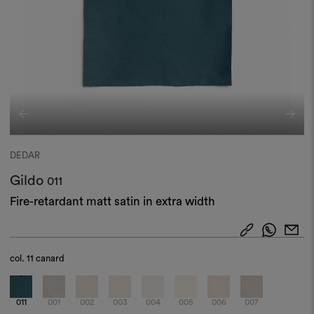
DEDAR
Gildo
011
Fire-retardant matt satin in extra width
col.
11 canard
011
001
002
003
004
005
006
007