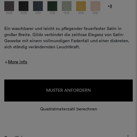
+
3
008
009
010
012
013
014
015
Ein waschbarer und leicht zu pflegender feuerfester Satin in
großer Breite. Gildo verbindet die zeitlose Eleganz von Satin-
Gewebe mit einem vollmundigen Fadenfall und einer diskreten,
sich ständig verändernden Leuchtkraft.
More info
Aktueller
Lagerbestand:
MUSTER ANFORDERN
Quadratmeterzahl berechnen