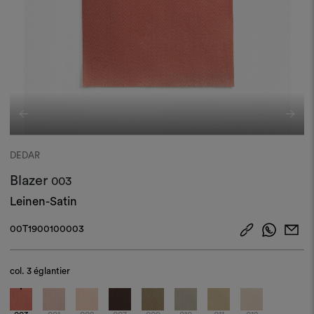
DEDAR
Blazer
003
Leinen-Satin
00T1900100003
col.
3 églantier