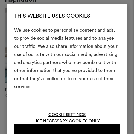
THIS WEBSITE USES COOKIES
We use cookies to personalise content and ads,
Ein Mood
to provide social media features and to analyse
our traffic. We also share information about your
erstellen
use of our site with our social media, advertising
Ein interaktives Tool, mit 
and analytics partners who may combine it with
Ideen zum Leben erweck
other information that you’ve provided to them
anderen teilen können, 
or that they’ve collected from your use of their
Materialien und Stoffe für 
services.
Private House
Private House
kombinieren.
Como
Como
Um Moodboards zu erstel
bearbeiten, melden Sie sic
COOKIE SETTINGS
oder registrieren Sie 
USE NECESSARY COOKIES ONLY