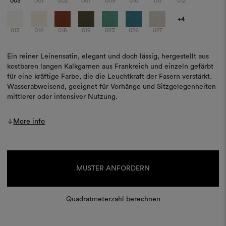
003
001
002
007
009
010
011
012
+
4
013
014
018
019
023
026
027
Ein reiner Leinensatin, elegant und doch lässig, hergestellt aus
kostbaren langen Kalkgarnen aus Frankreich und einzeln gefärbt
für eine kräftige Farbe, die die Leuchtkraft der Fasern verstärkt.
Wasserabweisend, geeignet für Vorhänge und Sitzgelegenheiten
mittlerer oder intensiver Nutzung.
More info
Aktueller
Lagerbestand:
MUSTER ANFORDERN
Quadratmeterzahl berechnen