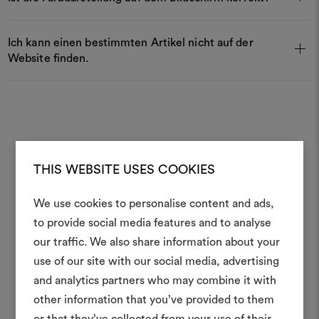
Ich kann einen bestimmten Artikel nicht auf der
Website finden.
THIS WEBSITE USES COOKIES
Wir sind hier, um Sie zu unterstützen
Sie möchten mehr über einen Stoff
We use cookies to personalise content and ads,
Ein Mood
erfahren?
to provide social media features and to analyse
our traffic. We also share information about your
erstellen
use of our site with our social media, advertising
Ein interaktives Tool, mit 
and analytics partners who may combine it with
Ideen zum Leben erweck
other information that you’ve provided to them
anderen teilen können, 
or that they’ve collected from your use of their