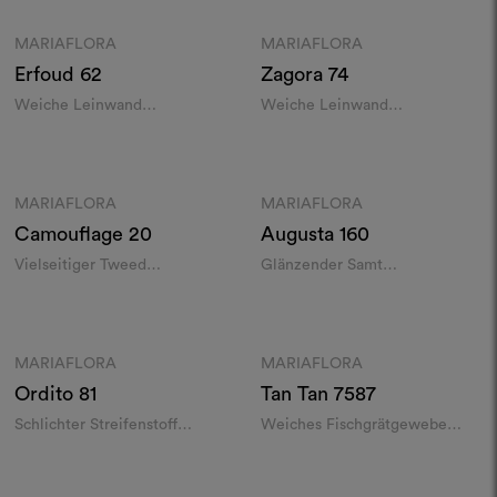
MARIAFLORA
MARIAFLORA
Moodboard
Moodboard
Erfoud
62
Zagora
74
Weiche Leinwand
Weiche Leinwand
indoor/outdoor
indoor/outdoor
Farben
Farben
MARIAFLORA
MARIAFLORA
Moodboard
Moodboard
Camouflage
20
Augusta
160
Vielseitiger Tweed
Glänzender Samt
indoor/outdoor
indoor/outdoor
Farben
Farben
MARIAFLORA
MARIAFLORA
Moodboard
Moodboard
Ordito
81
Tan Tan
7587
Schlichter Streifenstoff
Weiches Fischgrätgewebe
indoor/outdoor
indoor/outdoor
Farben
Farben