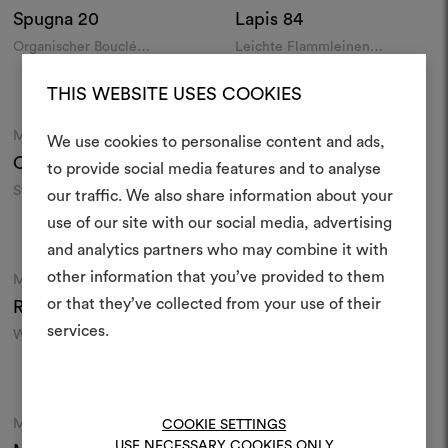
Spugna
20
Lapis
84
Organischer Bouclé
Leichte Flammleinen
indoor/outdoor
indoor/outdoor
Farben
Farben
THIS WEBSITE USES COOKIES
MARIAFLORA
MARIAFLORA
Moodboard
Moodboard
We use cookies to personalise content and ads,
Camaleonte
70
Caleidoscopio
100
Ein Mood
to provide social media features and to analyse
Strukturierte Mélange-
Geometrischer Jacquard
our traffic. We also share information about your
erstellen
Leinwand indoor/outdoor
indoor/outdoor
use of our site with our social media, advertising
Farben
Farben
Ein interaktives Tool, mit 
and analytics partners who may combine it with
Ideen zum Leben erweck
other information that you’ve provided to them
MARIAFLORA
MARIAFLORA
Moodboard
Moodboard
anderen teilen können, 
or that they’ve collected from your use of their
Rodrigo
130180
Tela Italiana
20
Materialien und Stoffe für 
services.
Weiche, flammhemmende
Vielseitige Leinwand
kombinieren.
Leinwand indoor/outdoor
indoor/outdoor
Farben
Farben
Um Moodboards zu erstel
bearbeiten, melden Sie sic
MARIAFLORA
MARIAFLORA
COOKIE SETTINGS
Moodboard
Moodboard
oder registrieren Sie 
USE NECESSARY COOKIES ONLY