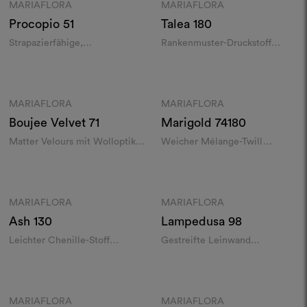
MARIAFLORA
MARIAFLORA
Moodboard
Moodboard
Procopio
51
Talea
180
Strapazierfähige,
Rankenmuster-Druckstoff
flammhemmende Leinwand
indoor/outdoor
indoor/outdoor
Farben
Farben
MARIAFLORA
MARIAFLORA
Moodboard
Moodboard
Boujee Velvet
71
Marigold
74180
Matter Velours mit Wolloptik
Weicher Mélange-Twill
indoor/outdoor
indoor/outdoor
Farben
Farben
MARIAFLORA
MARIAFLORA
Moodboard
Moodboard
Ash
130
Lampedusa
98
Leichter Chenille-Stoff
Gestreifte Leinwand
indoor/outdoor
indoor/outdoor
Farben
Farben
MARIAFLORA
MARIAFLORA
Moodboard
Moodboard