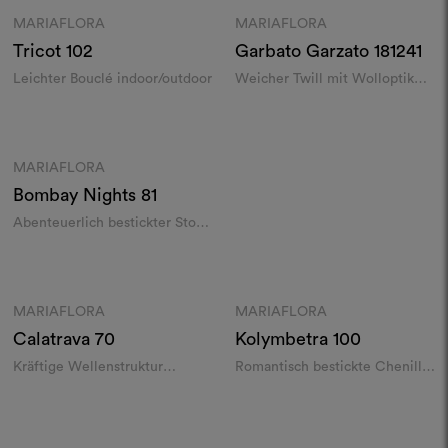
MARIAFLORA
MARIAFLORA
Moodboard
Moodboard
Tricot
102
Garbato Garzato
181241
Leichter Bouclé indoor/outdoor
Weicher Twill mit Wolloptik
indoor/outdoor
Farben
MARIAFLORA
Moodboard
Bombay Nights
81
Abenteuerlich bestickter Stoff
indoor/outdoor
Farben
Farben
MARIAFLORA
MARIAFLORA
Moodboard
Moodboard
Calatrava
70
Kolymbetra
100
Kräftige Wellenstruktur
Romantisch bestickte Chenille
indoor/outdoor
indoor/outdoor
Farben
Farben