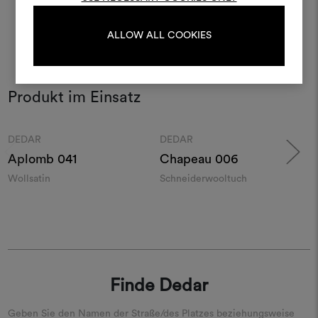
ALLOW ALL COOKIES
ANMELDUNG
Produkt im Einsatz
REGISTRIEREN
Farben
Farben
Moodboard
Moodboard
DEDAR
DEDAR
Aplomb
041
Chapeau
006
Wollsatin
Schneiderwooltuch
S
Finde Dedar
Geben Sie den Namen der Straße/des Platzes beziehungsweise