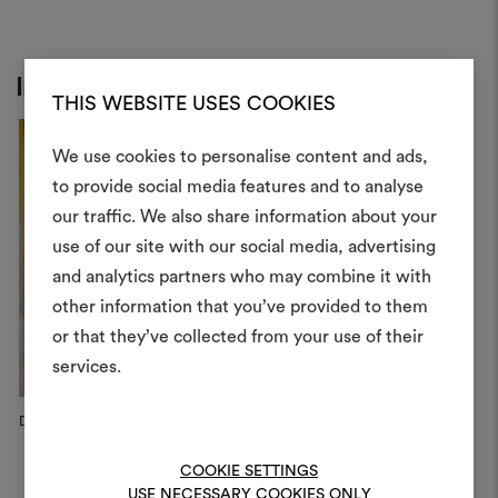
Inspiration
THIS WEBSITE USES COOKIES
We use cookies to personalise content and ads,
Ein Mood
to provide social media features and to analyse
our traffic. We also share information about your
erstellen
use of our site with our social media, advertising
Ein interaktives Tool, mit 
and analytics partners who may combine it with
Ideen zum Leben erweck
other information that you’ve provided to them
anderen teilen können, 
or that they’ve collected from your use of their
Materialien und Stoffe für 
services.
kombinieren.
Dedar Campaign, 2025
Milano Design Week 2026
D
Um Moodboards zu erstel
Insta...
bearbeiten, melden Sie sic
Milan
COOKIE SETTINGS
oder registrieren Sie 
USE NECESSARY COOKIES ONLY