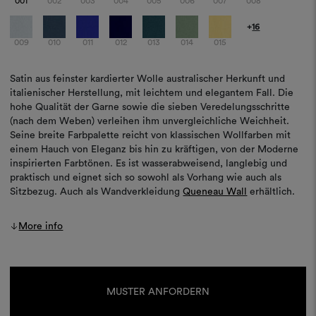
001
002
003
004
005
006
007
008
+
16
009
010
011
012
013
014
015
Satin aus feinster kardierter Wolle australischer Herkunft und
italienischer Herstellung, mit leichtem und elegantem Fall. Die
hohe Qualität der Garne sowie die sieben Veredelungsschritte
(nach dem Weben) verleihen ihm unvergleichliche Weichheit.
Seine breite Farbpalette reicht von klassischen Wollfarben mit
einem Hauch von Eleganz bis hin zu kräftigen, von der Moderne
inspirierten Farbtönen. Es ist wasserabweisend, langlebig und
praktisch und eignet sich so sowohl als Vorhang wie auch als
Sitzbezug. Auch als Wandverkleidung
Queneau Wall
erhältlich.
More info
Aktueller
Lagerbestand:
MUSTER ANFORDERN