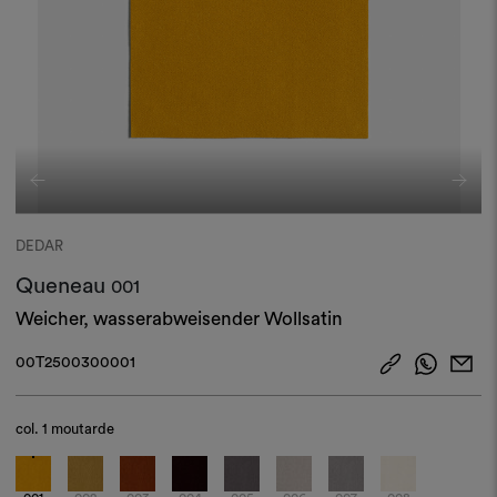
DEDAR
Queneau
001
Weicher, wasserabweisender Wollsatin
00T2500300001
col.
1 moutarde