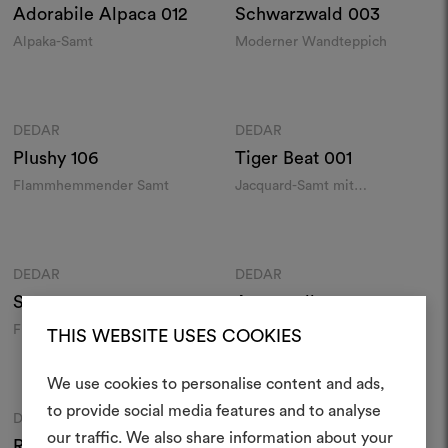
Adorabile Alpaca
012
Schwarzwald
003
Alpaka-Samt
Moderner Wandteppich
Farben
Farben
DEDAR
DEDAR
Moodboard
Moodboard
Plushy
106
Tiger Beat
001
Flammhemmender Samt
Jacquard-Samt mit
Tigerstreifen
Farben
Farben
DEDAR
DEDAR
Moodboard
Moodboard
Sansone
024
Acquerello
001
Flammhemmender Samt
Linen voile
THIS WEBSITE USES COOKIES
Farben
Farben
We use cookies to personalise content and ads,
Ein Mood
to provide social media features and to analyse
DEDAR
DEDAR
Moodboard
Moodboard
our traffic. We also share information about your
Rododendro
007
Salicornia
012