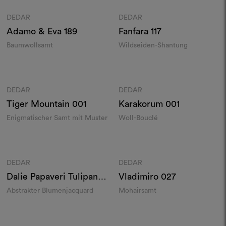
DEDAR
DEDAR
Moodboard
Moodboard
Adamo & Eva
189
Fanfara
117
Baumwollsamt
Wildseiden-Shantung
Farben
Farben
DEDAR
DEDAR
Moodboard
Moodboard
Tiger Mountain
001
Karakorum
001
Enigmatischer Samt mit Muster
Woll-Bouclé
Farben
Farben
DEDAR
DEDAR
Moodboard
Moodboard
Dalie Papaveri Tulipani
Vladimiro
027
004
Abstrakter Blumenjacquard
Mohairsamt
Farben
Farben