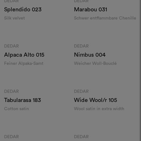
DEDAR
DEDAR
Moodboard
Moodboard
Splendido
023
Marabou
031
Silk velvet
Schwer entflammbare Chenille
Farben
Farben
DEDAR
DEDAR
Moodboard
Moodboard
Alpaca Alto
015
Nimbus
004
Feiner Alpaka-Samt
Weicher Woll-Bouclé
Farben
Farben
DEDAR
DEDAR
Moodboard
Moodboard
Tabularasa
183
Wide Wool/r
105
Cotton satin
Wool satin in extra width
Farben
Farben
DEDAR
DEDAR
Moodboard
Moodboard