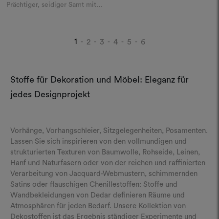
Prächtiger, seidiger Samt mit
Maserung
1
2
3
4
5
6
-
-
-
-
-
Stoffe für Dekoration und Möbel: Eleganz für
jedes Designprojekt
Vorhänge, Vorhangschleier, Sitzgelegenheiten, Posamenten.
Lassen Sie sich inspirieren von den vollmundigen und
strukturierten Texturen von Baumwolle, Rohseide, Leinen,
Hanf und Naturfasern oder von der reichen und raffinierten
Verarbeitung von Jacquard-Webmustern, schimmernden
Satins oder flauschigen Chenillestoffen: Stoffe und
Wandbekleidungen von Dedar definieren Räume und
Atmosphären für jeden Bedarf. Unsere Kollektion von
Dekostoffen ist das Ergebnis ständiger Experimente und