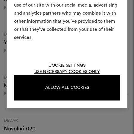
erstellen
use of our site with our social media, advertising
Feuerhemmendes Natté-
Leinen-Canvas
Ein interaktives Tool, mit 
and analytics partners who may combine it with
Gewebe in verschiedenen
Ideen zum Leben erweck
Chromatiken
Farben
Farben
other information that you’ve provided to them
anderen teilen können, 
or that they’ve collected from your use of their
Materialien und Stoffe für 
DEDAR
DEDAR
Moodboard
Moodboard
services.
kombinieren.
Young Nureyev
007
Very
016
Prächtiger schwer
Feuerhemmender Twill aus
Um Moodboards zu erstel
entflammbarer Samt​
recyceltem Garn
bearbeiten, melden Sie sic
Farben
Farben
COOKIE SETTINGS
oder registrieren Sie 
USE NECESSARY COOKIES ONLY
DEDAR
DEDAR
Moodboard
Moodboard
Magnolia
001
Queneau
001
ALLOW ALL COOKIES
ANMELDUNG
Bouclé-Stickerei aus Wollsatin
Weicher, wasserabweisender
Wollsatin
Farben
REGISTRIEREN
DEDAR
Moodboard
Nuvolari
020