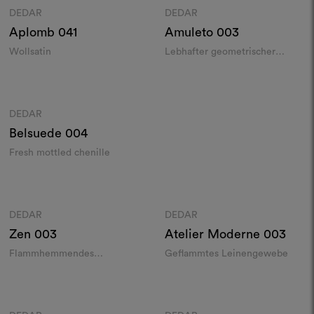
DEDAR
DEDAR
Moodboard
Moodboard
Aplomb
041
Amuleto
003
Wollsatin
Lebhafter geometrischer
Jacquard-Samt
Farben
DEDAR
Moodboard
Belsuede
004
Fresh mottled chenille
Farben
Farben
DEDAR
DEDAR
Moodboard
Moodboard
Zen
003
Atelier Moderne
003
Flammhemmendes
Geflammtes Leinengewebe
Drahtgewebe
Farben
Farben