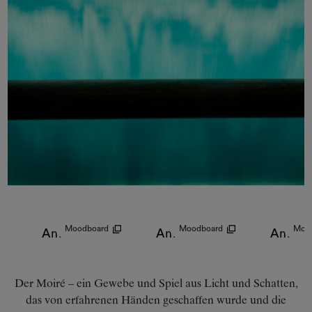
Moodboard
Moodboard
Moo
Amoir Libre
Amoir Libre
Amoir 
Der Moiré – ein Gewebe und Spiel aus Licht und Schatten,
das von erfahrenen Händen geschaffen wurde und die