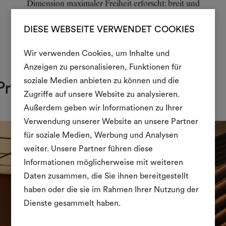
Dimension maximaler Freiheit erforscht: breit und
unvorhersehbar, wie ein großes abstraktes Gemälde.
DIESE WEBSEITE VERWENDET COOKIES
MEHR ENTDECKEN
Wir verwenden Cookies, um Inhalte und
Anzeigen zu personalisieren, Funktionen für
soziale Medien anbieten zu können und die
Projekte
Ein Mood
Zugriffe auf unsere Website zu analysieren.
Außerdem geben wir Informationen zu Ihrer
erstellen
Verwendung unserer Website an unsere Partner
Ein interaktives Tool, mit 
für soziale Medien, Werbung und Analysen
Ideen zum Leben erweck
weiter. Unsere Partner führen diese
anderen teilen können, 
Informationen möglicherweise mit weiteren
Materialien und Stoffe für 
Daten zusammen, die Sie ihnen bereitgestellt
kombinieren.
haben oder die sie im Rahmen Ihrer Nutzung der
Dienste gesammelt haben.
Um Moodboards zu erstel
bearbeiten, melden Sie sic