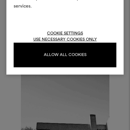
Materialien und Stoffe für 
services.
kombinieren.
Um Moodboards zu erstel
bearbeiten, melden Sie sic
COOKIE SETTINGS
oder registrieren Sie 
USE NECESSARY COOKIES ONLY
Serene Splendour, col.1 Shiro
ALLOW ALL COOKIES
ANMELDUNG
REGISTRIEREN