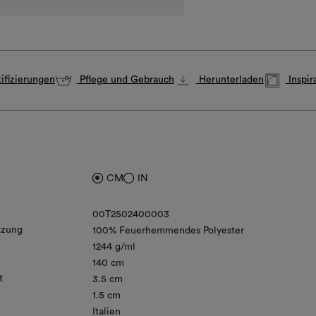
ifizierungen
Pflege und Gebrauch
Herunterladen
Inspir
CM
IN
00T2502400003
zung
100% Feuerhemmendes Polyester
1244 g/ml
140 cm
t
3.5 cm
1.5 cm
Italien