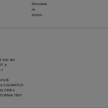
Sitzmöbel
Ja
50000
 1021 1&2
T. 8
 1
67/2/B
852 CIG/MATCH
52 CRIB 5
IFORNIA TB117