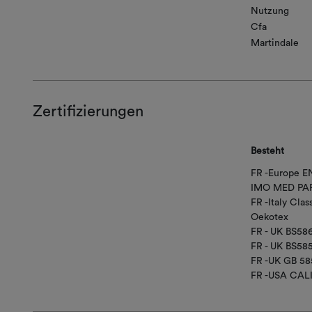
Nutzung
Cfa
Martindale
Zertifizierungen
Besteht
FR -Europe EN
IMO MED PAR
FR -Italy Class
Oekotex
FR - UK BS58
FR - UK BS5
FR -UK GB 58
FR -USA CAL