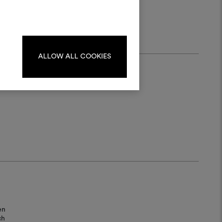
kombinieren.
oodboards zu erstellen oder
iten, melden Sie sich bitte an
oder registrieren Sie sich.
ALLOW ALL COOKIES
ANMELDUNG
REGISTRIEREN
en
ch