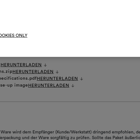
 PFLEGEHINWEISE
Um M
bearbe
OOKIES ONLY
t
HERUNTERLADEN
ns.zip
HERUNTERLADEN
pecifications.pdf
HERUNTERLADEN
ose-up image
HERUNTERLADEN
er Ware wird dem Empfänger (Kunde/Werkstatt) dringend empfohlen, d
erpackung und der Ware sorgfältig zu prüfen. Sollte das Paket äußerli