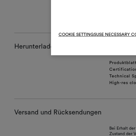
ALLGEMEINE
COOKIE SETTINGS
USE NECESSARY C
Herunterladen
Produktblat
Certificatio
Technical S
High-res cl
Versand und Rücksendungen
Bei Erhalt d
Zustand der V