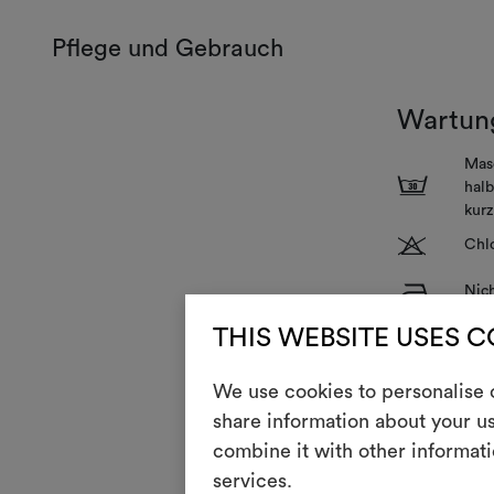
Pflege und Gebrauch
Wartun
Mas
3
halb
kurz
T
Chlo
H
Nich
Rei
P
THIS WEBSITE USES 
und
R
Nic
We use cookies to personalise c
share information about your us
V
Nich
combine it with other informati
services.