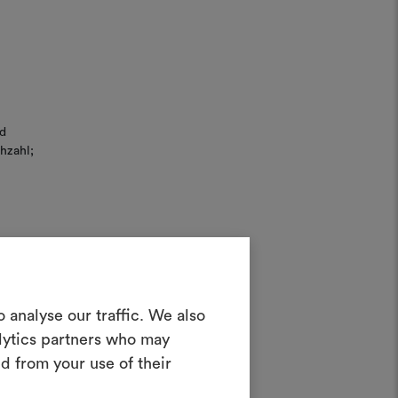
d
hzahl;
uchung
in Moodboard
 analyse our traffic. We also
erstellen
alytics partners who may
ves Tool, mit dem Sie Ihre Ideen zum
d from your use of their
en und mit anderen teilen können,
rialien und Stoffe für Ihre Projekte