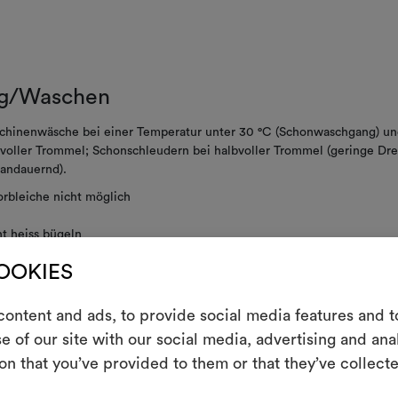
g/Waschen
chinenwäsche bei einer Temperatur unter 30 °C (Schonwaschgang) un
voller Trommel; Schonschleudern bei halbvoller Trommel (geringe Dre
andauernd).
rbleiche nicht möglich
t heiss bügeln
nigungsverfahren ohne Wasser, mit reduzierter mechanischer Beanspr
COOKIES
E
 Temperatur
ht im Tumbler trocknen
ontent and ads, to provide social media features and to
e of our site with our social media, advertising and an
t schleudern
Ein interakti
on that you’ve provided to them or that they’ve collecte
Leben erweck
indem Sie Mate