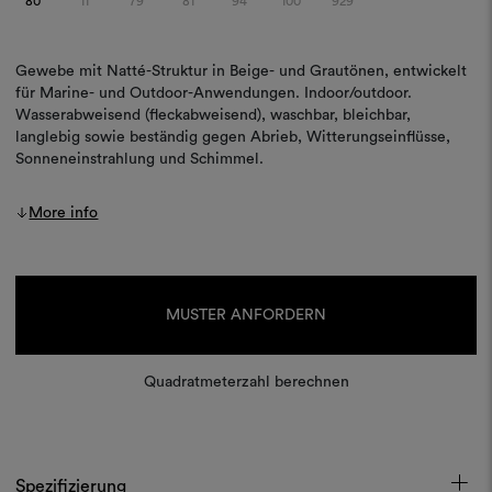
80
11
79
81
94
100
929
Gewebe mit Natté-Struktur in Beige- und Grautönen, entwickelt
für Marine- und Outdoor-Anwendungen. Indoor/outdoor.
Wasserabweisend (fleckabweisend), waschbar, bleichbar,
langlebig sowie beständig gegen Abrieb, Witterungseinflüsse,
Sonneneinstrahlung und Schimmel.
More info
Aktueller
Lagerbestand:
MUSTER ANFORDERN
Quadratmeterzahl berechnen
Spezifizierung