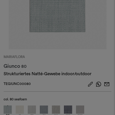
MARIAFLORA
Giunco
80
Strukturiertes Natté-Gewebe indoor/outdoor
TEGIUNC00080
col.
80 seafoam