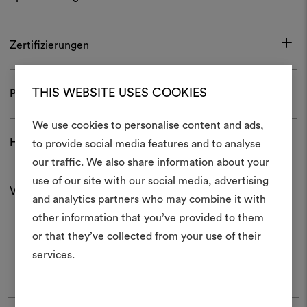
Zertifizierungen
THIS WEBSITE USES COOKIES
Pflege und Gebrauch
We use cookies to personalise content and ads,
Ein Mood
Herunterladen
to provide social media features and to analyse
our traffic. We also share information about your
erstellen
use of our site with our social media, advertising
Versand und Rücksendungen
Ein interaktives Tool, mit 
and analytics partners who may combine it with
Ideen zum Leben erweck
other information that you’ve provided to them
anderen teilen können, 
or that they’ve collected from your use of their
Materialien und Stoffe für 
services.
kombinieren.
Um Moodboards zu erstel