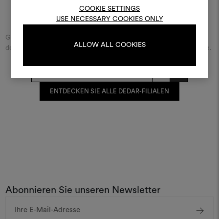
bearbeiten, melden Sie sic
COOKIE SETTINGS
oder registrieren Sie 
Finde Dedar
USE NECESSARY COOKIES ONLY
Geben Sie den Namen der Straße/des Platzes beziehungsweise
ALLOW ALL COOKIES
der Stadt ein und entdecken Sie den Dedar-Händler in Ihrer Nähe.
ANMELDUNG
REGISTRIEREN
ENTDECKEN SIE ALLE DEDAR-FILIALEN
Abonnieren Sie unseren Newsletter
E-
Mail-