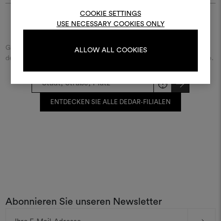
bearbeiten, melden Sie sic
COOKIE SETTINGS
oder registrieren Sie 
USE NECESSARY COOKIES ONLY
Finde Dedar
Geben Sie den Namen der Straße/des Platzes beziehungsweise
ALLOW ALL COOKIES
der Stadt ein und entdecken Sie den Dedar-Händler in Ihrer Nähe.
ANMELDUNG
REGISTRIEREN
ENTDECKEN SIE ALLE DEDAR-FILIALEN
Abonnieren Sie unseren Newsletter
E-