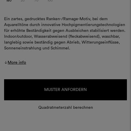
180
20
70
100
Ein zartes, gedrucktes Ranken-/Ramage-Motiv, bei dem
Aquarelltöne durch innovative Hochpigmentierungstechnologien
für erhöhte Beständigkeit gegen Ausbleichen stabilisiert werden.
Indoor/outdoor, Wasserabweisend (fleckabweisend), waschbar,
langlebig sowie beständig gegen Abrieb, Witterungseinflüsse,
Sonneneinstrahlung und Schimmel.
More info
Aktueller
Lagerbestand:
MUSTER ANFORDERN
Quadratmeterzahl berechnen