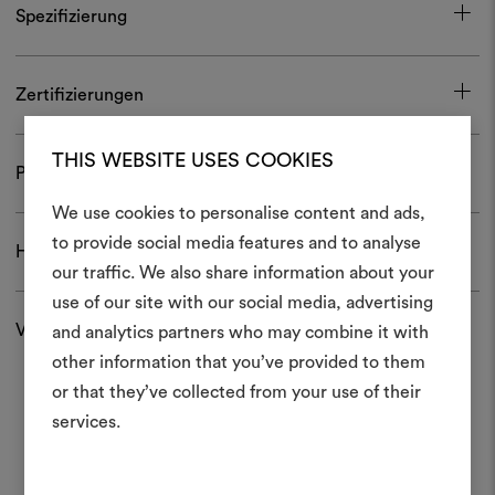
Spezifizierung
Zertifizierungen
THIS WEBSITE USES COOKIES
Pflege und Gebrauch
We use cookies to personalise content and ads,
Ein Mood
to provide social media features and to analyse
Herunterladen
our traffic. We also share information about your
erstellen
use of our site with our social media, advertising
Ein interaktives Tool, mit 
Versand und Rücksendungen
and analytics partners who may combine it with
Ideen zum Leben erweck
other information that you’ve provided to them
anderen teilen können, 
or that they’ve collected from your use of their
Materialien und Stoffe für 
services.
kombinieren.
Um Moodboards zu erstel