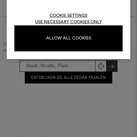
Um Moodboards zu erstel
bearbeiten, melden Sie sic
COOKIE SETTINGS
oder registrieren Sie 
USE NECESSARY COOKIES ONLY
Finde Dedar
ALLOW ALL COOKIES
ANMELDUNG
Geben Sie den Namen der Straße/des Platzes beziehungsweise
der Stadt ein und entdecken Sie den Dedar-Händler in Ihrer Nähe.
REGISTRIEREN
ENTDECKEN SIE ALLE DEDAR-FILIALEN