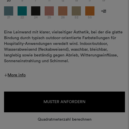
20
5
7
11
12
15
17
19
+
21
21
22
24
25
26
52
55
Eine Leinwand mit klarer, vielseitiger Ästhetik, bei der die glatte
Bindung durch typisch outdoor-orientierte Farbstellungen für
Hospitality-Anwendungen veredelt wird. Indoor/outdoor,
Wasserabweisend (fleckabweisend), waschbar, bleichbar,
langlebig sowie beständig gegen Abrieb, Witterungseinflüsse,
Sonneneinstrahlung und Schimmel.
More info
Aktueller
Lagerbestand:
MUSTER ANFORDERN
Quadratmeterzahl berechnen