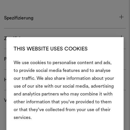
Spezifizierung
Zertifizierungen
THIS WEBSITE USES COOKIES
Pflege und Gebrauch
We use cookies to personalise content and ads,
Ein Mood
to provide social media features and to analyse
our traffic. We also share information about your
Herunterladen
erstellen
use of our site with our social media, advertising
Ein interaktives Tool, mit 
and analytics partners who may combine it with
Ideen zum Leben erweck
Versand und Rücksendungen
other information that you’ve provided to them
anderen teilen können, 
or that they’ve collected from your use of their
Materialien und Stoffe für 
services.
kombinieren.