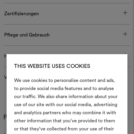
Zertifizierungen
Pflege und Gebrauch
Herunterladen
THIS WEBSITE USES COOKIES
Versand und Rücksendungen
We use cookies to personalise content and ads,
Ein Mood
to provide social media features and to analyse
our traffic. We also share information about your
erstellen
use of our site with our social media, advertising
Ein interaktives Tool, mit 
and analytics partners who may combine it with
Produkt im Einsatz
Ideen zum Leben erweck
other information that you’ve provided to them
Farben
Farben
anderen teilen können, 
or that they’ve collected from your use of their
Materialien und Stoffe für 