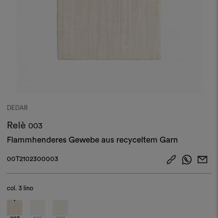
DEDAR
Relè
003
Flammhenderes Gewebe aus recyceltem Garn
00T2102300003
col.
3 lino