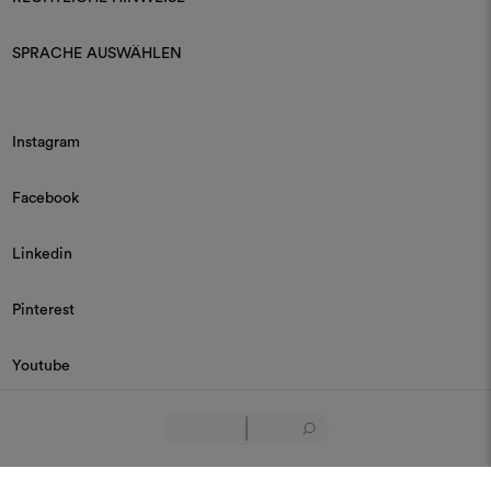
SPRACHE AUSWÄHLEN
Instagram
Facebook
Linkedin
Pinterest
Youtube
© 2026 Dedar P.IVA 03187590157