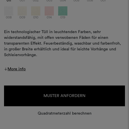
011
001
002
003
004
005
006
007
008
009
010
014
019
Ein technologischer Tüll in leuchtenden Farben, sehr
widerstandsfähig, mit offen verwobenen Fäden für einen
transparenten Effekt. Feuerbeständig, waschbar und farbenfroh,
in großer Breite erhältlich und ideal für leichte Vorhänge und
Schleiervorhänge.
More info
Aktueller
Lagerbestand:
MUSTER ANFORDERN
Quadratmeterzahl berechnen