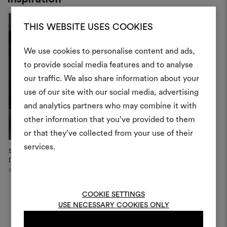
THIS WEBSITE USES COOKIES
We use cookies to personalise content and ads,
Ein Mood
to provide social media features and to analyse
our traffic. We also share information about your
erstellen
use of our site with our social media, advertising
Ein interaktives Tool, mit 
and analytics partners who may combine it with
Ideen zum Leben erweck
other information that you’ve provided to them
anderen teilen können, 
or that they’ve collected from your use of their
Materialien und Stoffe für 
services.
Soft Reflections, MAJ VAN
kombinieren.
DER...
Berlin
Um Moodboards zu erstel
bearbeiten, melden Sie sic
COOKIE SETTINGS
oder registrieren Sie 
USE NECESSARY COOKIES ONLY