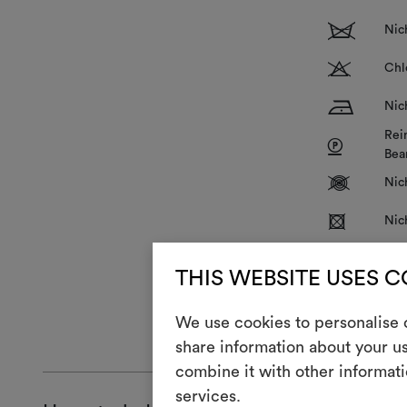
1
Nic
T
Chl
H
Nic
Rei
P
Bea
V
Nic
R
Nic
THIS WEBSITE USES 
We use cookies to personalise c
ALLGEMEINE
share information about your us
combine it with other informati
services.