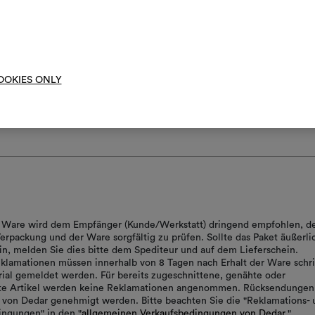
t
HERUNTERLADEN
Um M
ns.zip
HERUNTERLADEN
bearbe
 images.zip
HERUNTERLADEN
OOKIES ONLY
ages.zip
HERUNTERLADEN
pecifications.pdf
HERUNTERLADEN
ose-up image
HERUNTERLADEN
er Ware wird dem Empfänger (Kunde/Werkstatt) dringend empfohlen, d
erpackung und der Ware sorgfältig zu prüfen. Sollte das Paket äußerli
in, melden Sie dies bitte dem Spediteur und auf dem Lieferschein.
klamationen müssen innerhalb von 8 Tagen nach Erhalt der Ware schrif
ial gemeldet werden. Für bereits zugeschnittene, genähte oder
rte Artikel werden keine Reklamationen angenommen. Rücksendungen
von Dedar genehmigt werden. Bitte beachten Sie die "Reklamations- 
ngungen" in den "
allgemeinen Verkaufsbedingungen von Dedar.
"