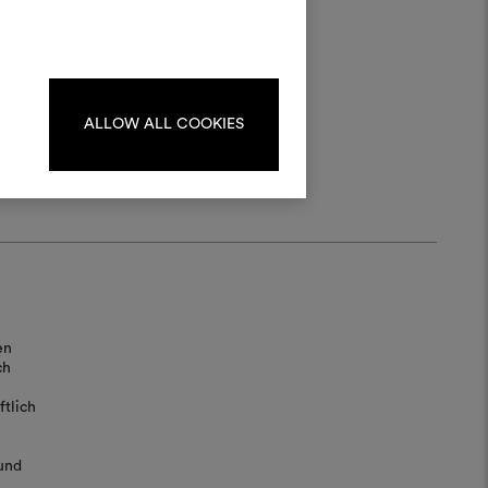
kombinieren.
oodboards zu erstellen oder
iten, melden Sie sich bitte an
oder registrieren Sie sich.
ALLOW ALL COOKIES
ANMELDUNG
REGISTRIEREN
en
ch
tlich
und