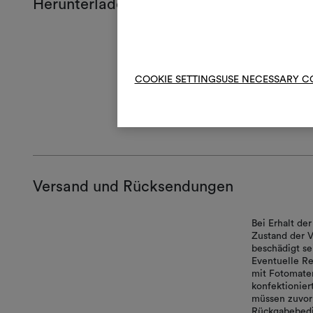
Herunterladen
Produktblat
Certificatio
Full repeat
COOKIE SETTINGS
USE NECESSARY C
Lifestyle im
Technical S
High-res cl
Versand und Rücksendungen
Bei Erhalt d
Zustand der V
beschädigt se
Eventuelle Re
mit Fotomater
konfektionie
müssen zuvor 
Rückgabebedi