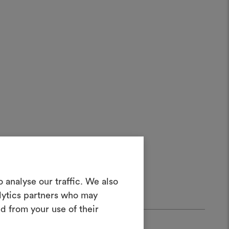
in Moodboard
 analyse our traffic. We also
erstellen
alytics partners who may
ves Tool, mit dem Sie Ihre Ideen zum
d from your use of their
en und mit anderen teilen können,
rialien und Stoffe für Ihre Projekte