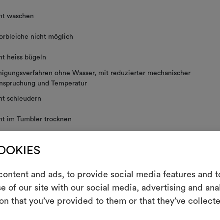
ht waschen
orbleiche nicht möglich
ht heiss bügeln
nigungsverfahren ohne Wasser, mit reduzierter mechanischer
nspruchung und Temperatur
ht schleudern
ht im Tumbler trocknen
COOKIES
E
ontent and ads, to provide social media features and to
 PFLEGEHINWEISE
e of our site with our social media, advertising and an
Ein interakti
on that you’ve provided to them or that they’ve collecte
Leben erweck
indem Sie Mate