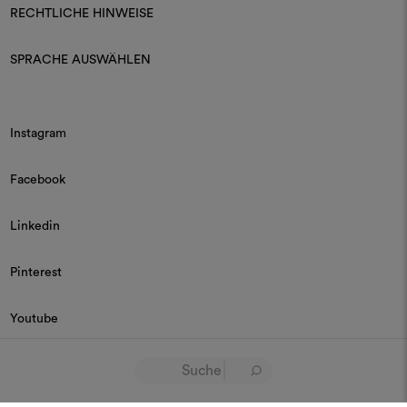
RECHTLICHE HINWEISE
SPRACHE AUSWÄHLEN
Instagram
Facebook
Linkedin
Pinterest
Youtube
© 2026 Dedar P.IVA 03187590157