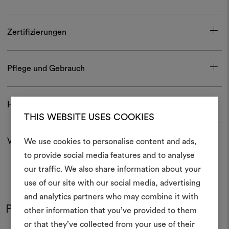
Zertifizierungen
Pflege und Gebrauch
Herunterladen
THIS WEBSITE USES COOKIES
Versand und Rücksendungen
We use cookies to personalise content and ads,
Ein Mood
to provide social media features and to analyse
our traffic. We also share information about your
erstellen
use of our site with our social media, advertising
Ein interaktives Tool, mit 
and analytics partners who may combine it with
Ideen zum Leben erweck
Produkt im Einsatz
other information that you’ve provided to them
Farben
Farben
anderen teilen können, 
or that they’ve collected from your use of their