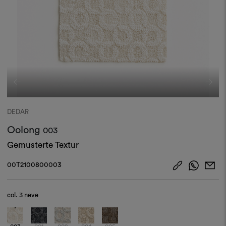
DEDAR
Oolong
003
Gemusterte Textur
00T2100800003
col.
3 neve