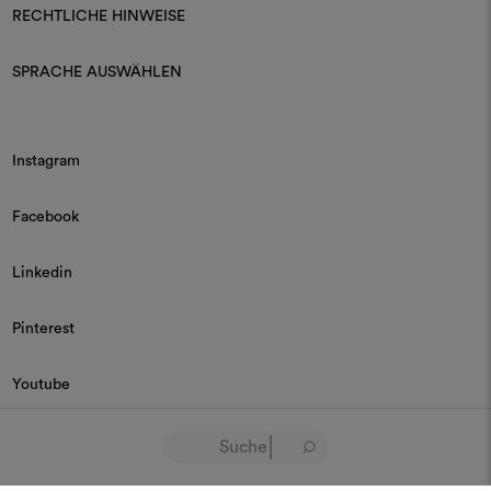
RECHTLICHE HINWEISE
SPRACHE AUSWÄHLEN
Instagram
Facebook
Linkedin
Pinterest
Youtube
© 2026 Dedar P.IVA 03187590157