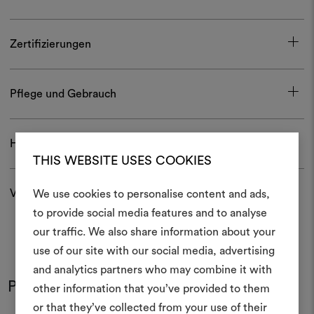
Zertifizierungen
Pflege und Gebrauch
Herunterladen
THIS WEBSITE USES COOKIES
Versand und Rücksendungen
We use cookies to personalise content and ads,
Ein Mood
to provide social media features and to analyse
our traffic. We also share information about your
erstellen
use of our site with our social media, advertising
Ein interaktives Tool, mit 
and analytics partners who may combine it with
Ideen zum Leben erweck
Produkt im Einsatz
other information that you’ve provided to them
Farben
Farben
anderen teilen können, 
or that they’ve collected from your use of their