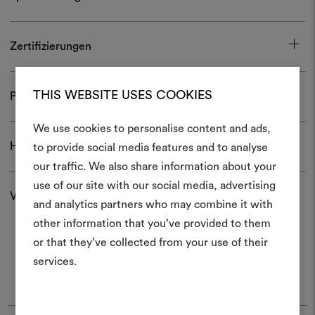
Zertifizierungen
THIS WEBSITE USES COOKIES
Pflege und Gebrauch
We use cookies to personalise content and ads,
Ein Mood
Herunterladen
to provide social media features and to analyse
our traffic. We also share information about your
erstellen
use of our site with our social media, advertising
Versand und Rücksendungen
Ein interaktives Tool, mit 
and analytics partners who may combine it with
Ideen zum Leben erweck
other information that you’ve provided to them
anderen teilen können, 
or that they’ve collected from your use of their
Materialien und Stoffe für 
services.
kombinieren.
Um Moodboards zu erstel