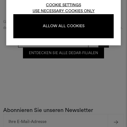
bearbeiten, melden Sie sic
COOKIE SETTINGS
oder registrieren Sie 
Finde Dedar
USE NECESSARY COOKIES ONLY
Geben Sie den Namen der Straße/des Platzes beziehungsweise
ALLOW ALL COOKIES
der Stadt ein und entdecken Sie den Dedar-Händler in Ihrer Nähe.
ANMELDUNG
REGISTRIEREN
ENTDECKEN SIE ALLE DEDAR-FILIALEN
Abonnieren Sie unseren Newsletter
E-
Mail-