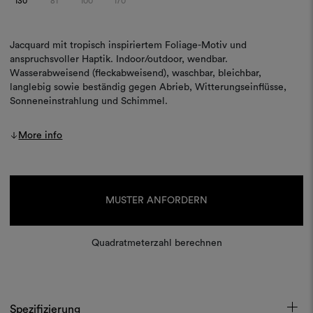
130
81
100
170
Jacquard mit tropisch inspiriertem Foliage-Motiv und
anspruchsvoller Haptik. Indoor/outdoor, wendbar.
Wasserabweisend (fleckabweisend), waschbar, bleichbar,
langlebig sowie beständig gegen Abrieb, Witterungseinflüsse,
Sonneneinstrahlung und Schimmel.
More info
Aktueller
Lagerbestand:
MUSTER ANFORDERN
Quadratmeterzahl berechnen
Spezifizierung