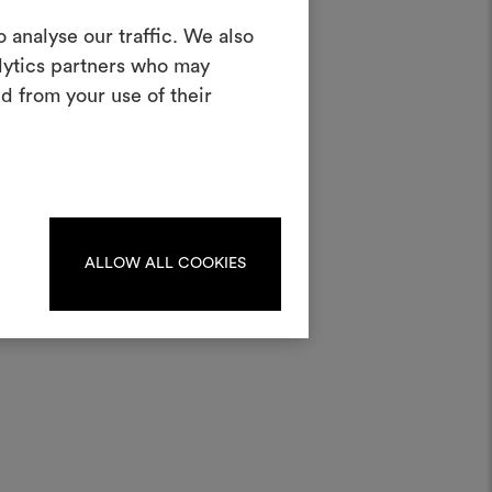
in Moodboard
 analyse our traffic. We also
erstellen
alytics partners who may
ves Tool, mit dem Sie Ihre Ideen zum
d from your use of their
en und mit anderen teilen können,
rialien und Stoffe für Ihre Projekte
kombinieren.
oodboards zu erstellen oder
iten, melden Sie sich bitte an
oder registrieren Sie sich.
ALLOW ALL COOKIES
ANMELDUNG
REGISTRIEREN