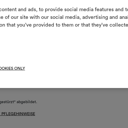
E
g/Waschen
ontent and ads, to provide social media features and to
e of our site with our social media, advertising and an
Ein interakti
ht waschen
on that you’ve provided to them or that they’ve collecte
Leben erweck
orbleiche nicht möglich
indem Sie Mate
ht heiss bügeln
nigungsverfahren ohne Wasser, mit reduzierter mechanischer
Um M
nspruchung und Temperatur
bearbe
OOKIES ONLY
ht schleudern
ht im Tumbler trocknen
"gestürzt" abgebildet.
 PFLEGEHINWEISE