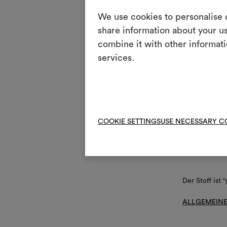
Wartun
We use cookies to personalise c
share information about your us
1
Nic
combine it with other informati
T
services.
Chl
H
Nic
Rei
P
Bea
V
COOKIE SETTINGS
USE NECESSARY C
Nic
R
Nic
Der Stoff ist 
ALLGEMEINE