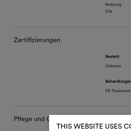
Nutzung
Cfa
Zertifizierungen
Besteht
Oekotex
Behandlunge
FR Treatment 
Pflege und Gebrauch
THIS WEBSITE USES 