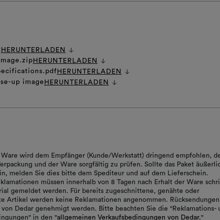
t
HERUNTERLADEN
 image.zip
HERUNTERLADEN
ecifications.pdf
HERUNTERLADEN
ose-up image
HERUNTERLADEN
er Ware wird dem Empfänger (Kunde/Werkstatt) dringend empfohlen, d
erpackung und der Ware sorgfältig zu prüfen. Sollte das Paket äußerli
in, melden Sie dies bitte dem Spediteur und auf dem Lieferschein.
klamationen müssen innerhalb von 8 Tagen nach Erhalt der Ware schrif
ial gemeldet werden. Für bereits zugeschnittene, genähte oder
rte Artikel werden keine Reklamationen angenommen. Rücksendungen
von Dedar genehmigt werden. Bitte beachten Sie die "Reklamations- 
ngungen" in den "
allgemeinen Verkaufsbedingungen von Dedar.
"