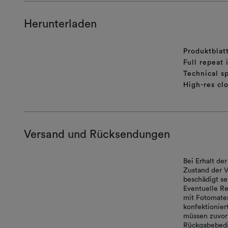
Herunterladen
Produktblat
Full repeat
Technical sp
High-res cl
Versand und Rücksendungen
Bei Erhalt d
Zustand der V
beschädigt se
Eventuelle Re
mit Fotomater
konfektionie
müssen zuvor 
Rückgabebedi