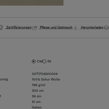
Zertifizierungen
Pflege und Gebrauch
Herunterladen
CM
IN
00T1706200004
zung
100% Schur Wolle
748 g/ml
300 cm
t
36 cm
51 cm
Italien