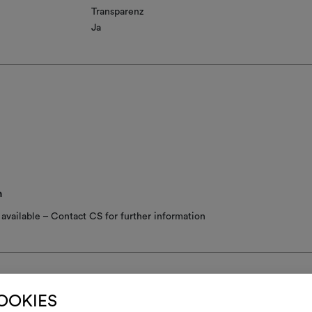
Transparenz
Ja
n
available – Contact CS for further information
COOKIES