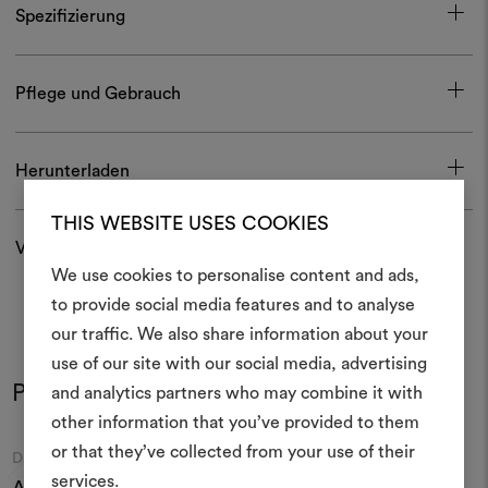
Spezifizierung
Pflege und Gebrauch
Herunterladen
THIS WEBSITE USES COOKIES
Versand und Rücksendungen
We use cookies to personalise content and ads,
Ein Mood
to provide social media features and to analyse
our traffic. We also share information about your
erstellen
use of our site with our social media, advertising
Ein interaktives Tool, mit 
Produkt im Einsatz
and analytics partners who may combine it with
Farben
Farben
Ideen zum Leben erweck
other information that you’ve provided to them
anderen teilen können, 
or that they’ve collected from your use of their
Moodboard
Moodboard
DEDAR
DEDAR
Materialien und Stoffe für 
services.
Acquerello Chevron
Wide Linen
W