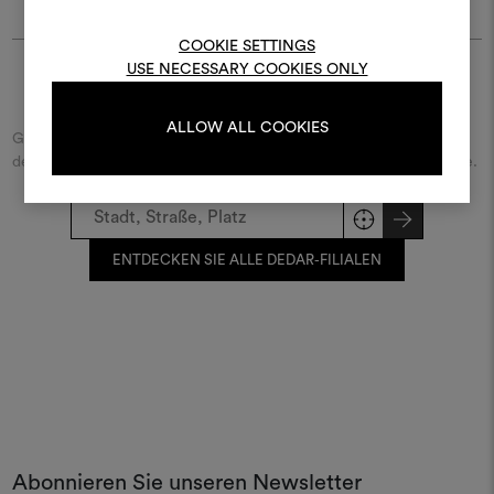
Um Moodboards zu erstel
bearbeiten, melden Sie sic
COOKIE SETTINGS
oder registrieren Sie 
USE NECESSARY COOKIES ONLY
Finde Dedar
ALLOW ALL COOKIES
Geben Sie den Namen der Straße/des Platzes beziehungsweise
ANMELDUNG
der Stadt ein und entdecken Sie den Dedar-Händler in Ihrer Nähe.
REGISTRIEREN
ENTDECKEN SIE ALLE DEDAR-FILIALEN
Abonnieren Sie unseren Newsletter