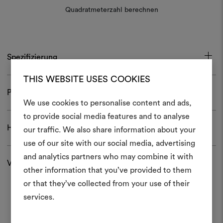
Quadratmeterzahl berechnen
Spezifizierung
THIS WEBSITE USES COOKIES
Pflege und Gebrauch
We use cookies to personalise content and ads,
Ein Mood
to provide social media features and to analyse
Herunterladen
our traffic. We also share information about your
erstellen
use of our site with our social media, advertising
Ein interaktives Tool, mit 
and analytics partners who may combine it with
Versand und Rücksendungen
Ideen zum Leben erweck
other information that you’ve provided to them
anderen teilen können, 
or that they’ve collected from your use of their
Materialien und Stoffe für 
services.
kombinieren.