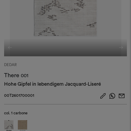
DEDAR
There
001
Hohe Gipfel in lebendigem Jacquard-Liseré
00T2601700001
col.
1 carbone