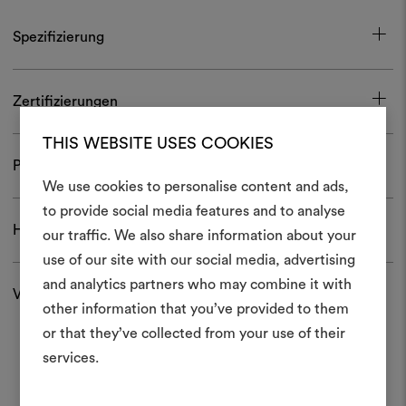
Spezifizierung
Zertifizierungen
THIS WEBSITE USES COOKIES
Pflege und Gebrauch
We use cookies to personalise content and ads,
Ein Mood
to provide social media features and to analyse
Herunterladen
our traffic. We also share information about your
erstellen
use of our site with our social media, advertising
Ein interaktives Tool, mit 
and analytics partners who may combine it with
Versand und Rücksendungen
Ideen zum Leben erweck
other information that you’ve provided to them
anderen teilen können, 
or that they’ve collected from your use of their
Materialien und Stoffe für 
services.
kombinieren.