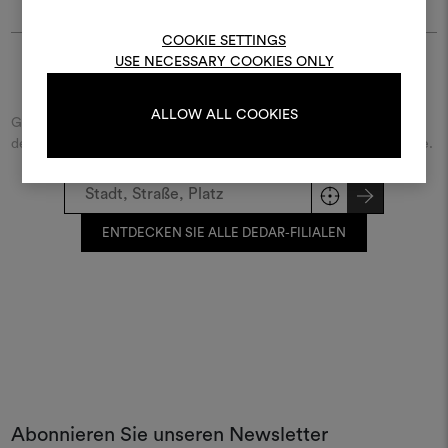
Um Moodboards zu erstel
bearbeiten, melden Sie sic
COOKIE SETTINGS
oder registrieren Sie 
USE NECESSARY COOKIES ONLY
Finde Dedar
ALLOW ALL COOKIES
Geben Sie den Namen der Straße/des Platzes beziehungsweise
ANMELDUNG
der Stadt ein und entdecken Sie den Dedar-Händler in Ihrer Nähe.
REGISTRIEREN
ENTDECKEN SIE ALLE DEDAR-FILIALEN
Abonnieren Sie unseren Newsletter