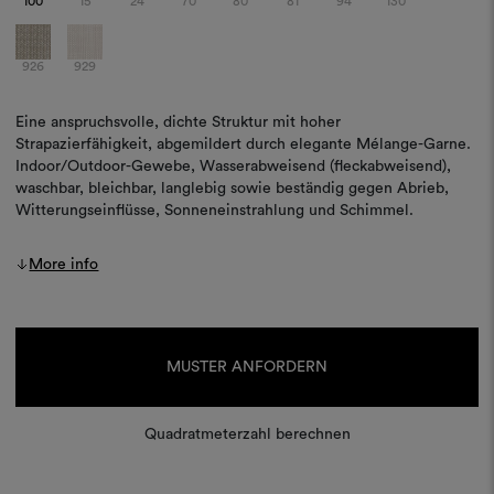
100
15
24
70
80
81
94
130
926
929
Eine anspruchsvolle, dichte Struktur mit hoher
Strapazierfähigkeit, abgemildert durch elegante Mélange-Garne.
Indoor/Outdoor-Gewebe, Wasserabweisend (fleckabweisend),
waschbar, bleichbar, langlebig sowie beständig gegen Abrieb,
Witterungseinflüsse, Sonneneinstrahlung und Schimmel.
More info
Aktueller
Lagerbestand:
MUSTER ANFORDERN
Quadratmeterzahl berechnen