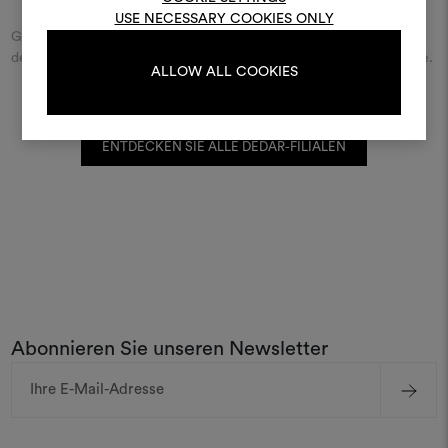
oder registrieren Sie 
USE NECESSARY COOKIES ONLY
Geben Sie den Namen der Straße/des Platzes beziehungsweise
der Stadt ein und entdecken Sie den Dedar-Händler in Ihrer Nähe.
ALLOW ALL COOKIES
ANMELDUNG
ENTDECKEN SIE ALLE DEDAR-FILIALEN
REGISTRIEREN
Abonnieren Sie unseren Newsletter
E-
Mail-
Adresse