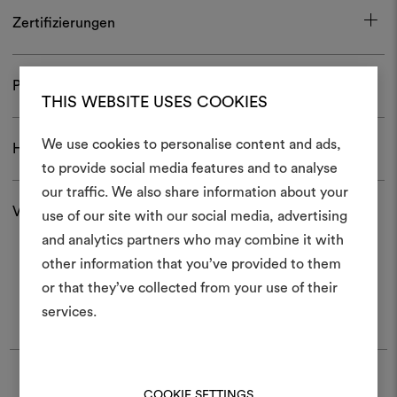
Zertifizierungen
Pflege und Gebrauch
THIS WEBSITE USES COOKIES
We use cookies to personalise content and ads,
Herunterladen
Ein Mood
to provide social media features and to analyse
our traffic. We also share information about your
erstellen
Versand und Rücksendungen
use of our site with our social media, advertising
Ein interaktives Tool, mit 
and analytics partners who may combine it with
Ideen zum Leben erweck
other information that you’ve provided to them
anderen teilen können, 
or that they’ve collected from your use of their
Materialien und Stoffe für 
services.
kombinieren.
Um Moodboards zu erstel
bearbeiten, melden Sie sic
Finde Dedar
COOKIE SETTINGS