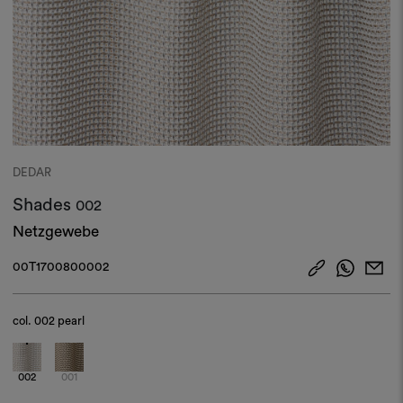
DEDAR
Shades
002
Netzgewebe
00T1700800002
col.
002 pearl
002
001