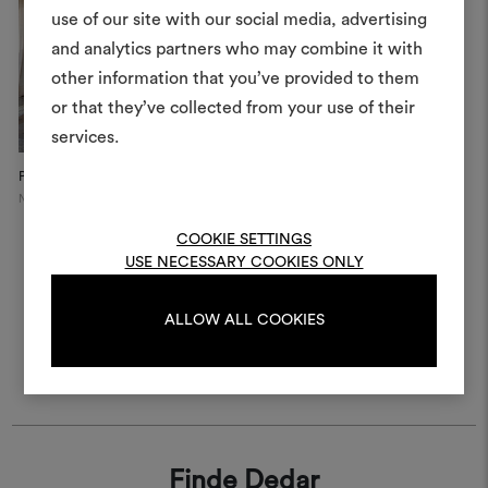
erstellen
use of our site with our social media, advertising
Ein interaktives Tool, mit 
and analytics partners who may combine it with
Ideen zum Leben erweck
other information that you’ve provided to them
anderen teilen können, 
or that they’ve collected from your use of their
Materialien und Stoffe für 
services.
kombinieren.
Private Apartment
Naples
Um Moodboards zu erstel
bearbeiten, melden Sie sic
COOKIE SETTINGS
oder registrieren Sie 
USE NECESSARY COOKIES ONLY
ALLOW ALL COOKIES
ANMELDUNG
REGISTRIEREN
Finde Dedar