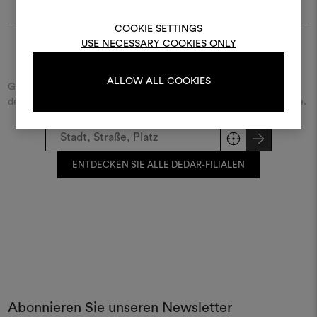
Um Moodboards zu erstel
bearbeiten, melden Sie sic
COOKIE SETTINGS
oder registrieren Sie 
USE NECESSARY COOKIES ONLY
Finde Dedar
ALLOW ALL COOKIES
Geben Sie den Namen der Straße/des Platzes beziehungsweise
ANMELDUNG
der Stadt ein und entdecken Sie den Dedar-Händler in Ihrer Nähe.
REGISTRIEREN
ENTDECKEN SIE ALLE DEDAR-FILIALEN
Abonnieren Sie unseren Newsletter