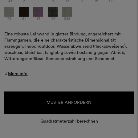
151
5
7
11
15
16
19
75
79
81
91
107
926
Eine robuste Leinwand in glatter Bindung, angereichert mit
Flammgarnen, die eine charakteristische Dimensionalität
erzeugen. Indoor/outdoor, Wasserabweisend (fleckabweisend),
waschbar, bleichbar, langlebig sowie beständig gegen Abrieb,
Witterungseinflüsse, Sonneneinstrahlung und Schimmel.
More info
Aktueller
Lagerbestand:
MUSTER ANFORDERN
Quadratmeterzahl berechnen