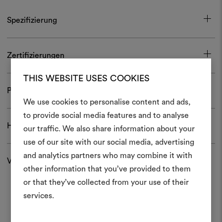
Spezifizierung
Zertifizierungen
THIS WEBSITE USES COOKIES
Pflege und Gebrauch
We use cookies to personalise content and ads,
Ein Mood
to provide social media features and to analyse
Herunterladen
our traffic. We also share information about your
erstellen
use of our site with our social media, advertising
Ein interaktives Tool, mit 
and analytics partners who may combine it with
Versand und Rücksendungen
Ideen zum Leben erweck
other information that you’ve provided to them
anderen teilen können, 
or that they’ve collected from your use of their
Materialien und Stoffe für 
services.
kombinieren.