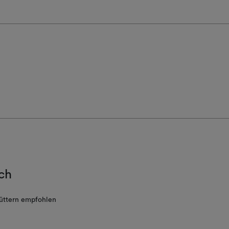
ch
üttern empfohlen