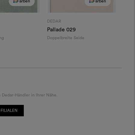
Farben
Farben
DEDAR
Pallade
029
ng
Doppelbreite Seide
 Dedar-Händler in Ihrer Nähe.
FILIALEN