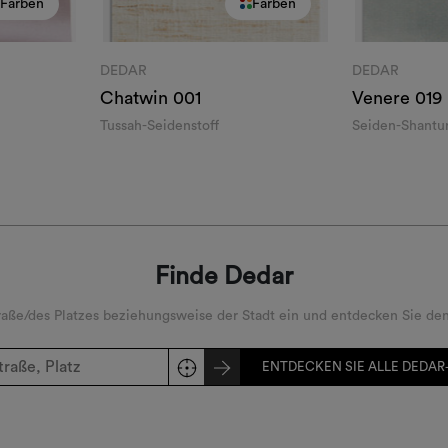
Farben
Farben
DEDAR
DEDAR
Chatwin
001
Venere
019
Tussah-Seidenstoff
Seiden-Shantu
Finde Dedar
ße/des Platzes beziehungsweise der Stadt ein und entdecken Sie den
ENTDECKEN SIE ALLE DEDAR-