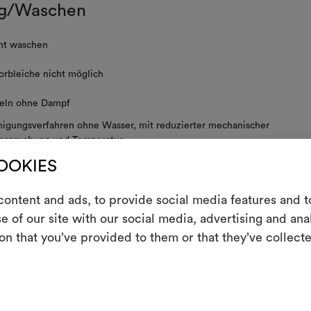
g/Waschen
ht waschen
orbleiche nicht möglich
eln ohne Dampf
nigungsverfahren ohne Wasser, mit reduzierter mechanischer
nspruchung und Temperatur
ht schleudern
COOKIES
E
ht im Tumbler trocknen
ontent and ads, to provide social media features and to
e of our site with our social media, advertising and an
Ein interakti
on that you’ve provided to them or that they’ve collecte
Leben erweck
indem Sie Mate
 PFLEGEHINWEISE