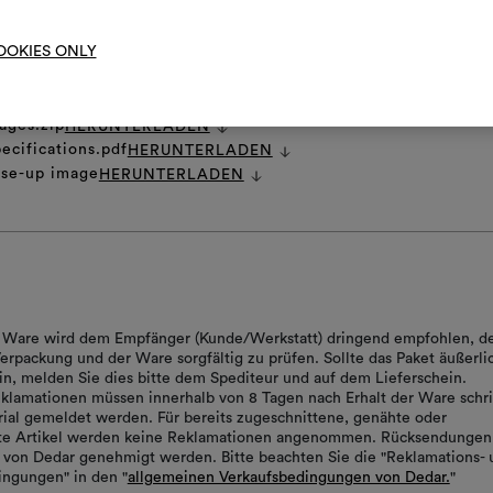
Um M
bearbe
OOKIES ONLY
t
HERUNTERLADEN
ages.zip
HERUNTERLADEN
ecifications.pdf
HERUNTERLADEN
ose-up image
HERUNTERLADEN
er Ware wird dem Empfänger (Kunde/Werkstatt) dringend empfohlen, d
erpackung und der Ware sorgfältig zu prüfen. Sollte das Paket äußerli
in, melden Sie dies bitte dem Spediteur und auf dem Lieferschein.
klamationen müssen innerhalb von 8 Tagen nach Erhalt der Ware schrif
ial gemeldet werden. Für bereits zugeschnittene, genähte oder
rte Artikel werden keine Reklamationen angenommen. Rücksendungen
von Dedar genehmigt werden. Bitte beachten Sie die "Reklamations- 
ngungen" in den "
allgemeinen Verkaufsbedingungen von Dedar.
"