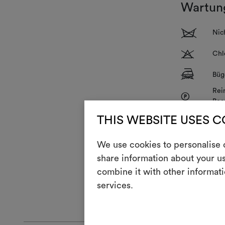
Wartun
1
Nic
T
Chl
]
Büg
Rei
P
Bea
V
Nic
THIS WEBSITE USES 
R
Nic
We use cookies to personalise c
share information about your us
combine it with other informati
services.
ALLGEMEINE