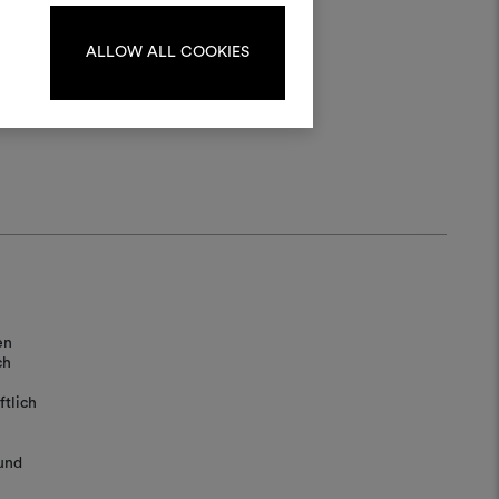
oodboards zu erstellen oder
iten, melden Sie sich bitte an
oder registrieren Sie sich.
ALLOW ALL COOKIES
ANMELDUNG
REGISTRIEREN
en
ch
tlich
und