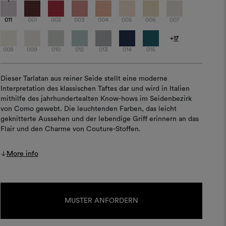
011
001
002
003
004
005
006
007
+
17
008
009
010
012
013
014
015
Dieser Tarlatan aus reiner Seide stellt eine moderne
Interpretation des klassischen Taftes dar und wird in Italien
mithilfe des jahrhundertealten Know-hows im Seidenbezirk
von Como gewebt. Die leuchtenden Farben, das leicht
geknitterte Aussehen und der lebendige Griff erinnern an das
Flair und den Charme von Couture-Stoffen.
More info
Aktueller
Lagerbestand:
MUSTER ANFORDERN