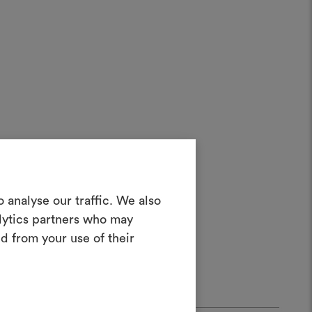
in Moodboard
 analyse our traffic. We also
erstellen
alytics partners who may
ves Tool, mit dem Sie Ihre Ideen zum
d from your use of their
en und mit anderen teilen können,
rialien und Stoffe für Ihre Projekte
kombinieren.