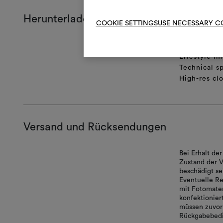
Herunterladen
COOKIE SETTINGS
USE NECESSARY C
Produktblat
Lifestyle im
Technical sp
High-res cl
Versand und Rücksendungen
Bei Erhalt d
Zustand der V
beschädigt se
Eventuelle Re
mit Fotomater
konfektionie
müssen zuvor 
Rückgabebedi