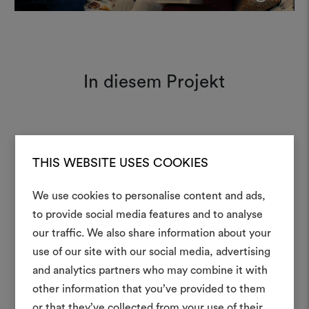
In diesem Projekt
About Flowers 001
Moodboard
THIS WEBSITE USES COOKIES
We use cookies to personalise content and ads,
Ein Mood
to provide social media features and to analyse
our traffic. We also share information about your
erstellen
use of our site with our social media, advertising
Ein interaktives Tool, mit 
and analytics partners who may combine it with
Ideen zum Leben erweck
other information that you’ve provided to them
anderen teilen können, 
or that they’ve collected from your use of their