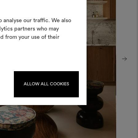
in Moodboard
 analyse our traffic. We also
erstellen
alytics partners who may
ves Tool, mit dem Sie Ihre Ideen zum
d from your use of their
en und mit anderen teilen können,
rialien und Stoffe für Ihre Projekte
kombinieren.
oodboards zu erstellen oder
iten, melden Sie sich bitte an
oder registrieren Sie sich.
ALLOW ALL COOKIES
ANMELDUNG
REGISTRIEREN