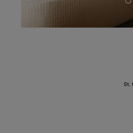
+
St.