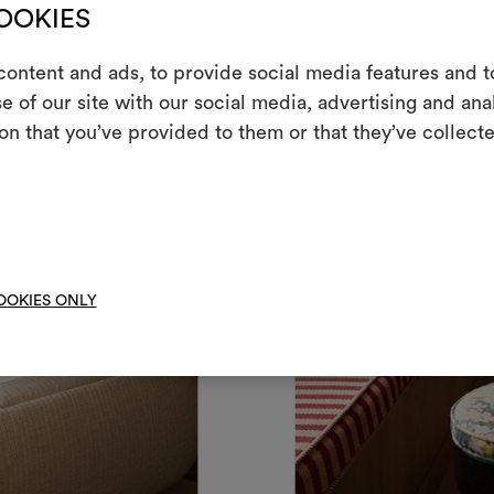
COOKIES
E
ontent and ads, to provide social media features and to
e of our site with our social media, advertising and an
Ein interakti
on that you’ve provided to them or that they’ve collecte
Leben erweck
indem Sie Mate
Um M
bearbe
OOKIES ONLY
+