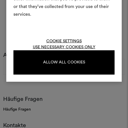
anderen teilen können, 
or that they’ve collected from your use of their
Materialien und Stoffe für 
services.
kombinieren.
Um Moodboards zu erstel
bearbeiten, melden Sie sic
COOKIE SETTINGS
oder registrieren Sie 
USE NECESSARY COOKIES ONLY
Abonnieren Sie unseren Newsletter
E-
ALLOW ALL COOKIES
ANMELDUNG
Mail-
Adresse
REGISTRIEREN
Häufige Fragen
Häufige Fragen
Kontakte