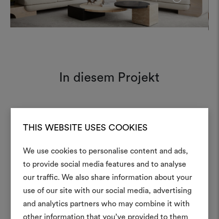
In diesem Projekt
Agata 001
Moodboard
THIS WEBSITE USES COOKIES
We use cookies to personalise content and ads,
Ein Mood
to provide social media features and to analyse
Karakorum 001
Moodboard
our traffic. We also share information about your
erstellen
use of our site with our social media, advertising
Ein interaktives Tool, mit 
and analytics partners who may combine it with
Ideen zum Leben erweck
other information that you’ve provided to them