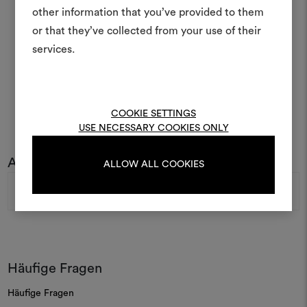
Ideen zum Leben erweck
other information that you’ve provided to them
anderen teilen können, 
or that they’ve collected from your use of their
Materialien und Stoffe für 
services.
kombinieren.
Um Moodboards zu erstel
bearbeiten, melden Sie sic
COOKIE SETTINGS
oder registrieren Sie 
USE NECESSARY COOKIES ONLY
Abonnieren Sie unseren Newsletter
ALLOW ALL COOKIES
ANMELDUNG
E-
Mail-
Adresse
REGISTRIEREN
Häufige Fragen
Häufige Fragen