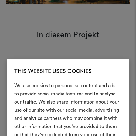
In diesem Projekt
Plushy 138
Moodboard
THIS WEBSITE USES COOKIES
We use cookies to personalise content and ads,
Lux 001
Moodboard
Ein Mood
to provide social media features and to analyse
our traffic. We also share information about your
erstellen
use of our site with our social media, advertising
Ein interaktives Tool, mit 
and analytics partners who may combine it with
Ideen zum Leben erweck
other information that you’ve provided to them
anderen teilen können, 
or that they’ve collected from your use of their