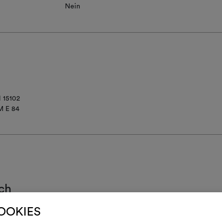
Nein
 15102
M E 84
ch
COOKIES
beim Aufhängen mit einem feuchten Tuch abtupfen, danach sofort tr
E