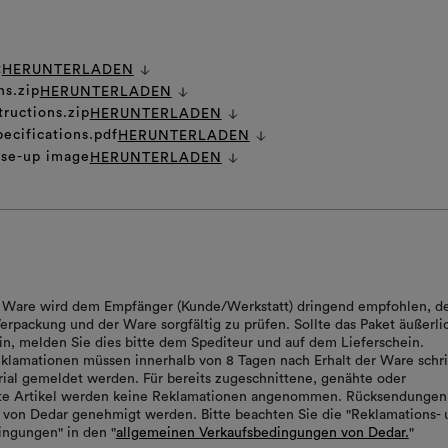
t
HERUNTERLADEN
ns.zip
HERUNTERLADEN
tructions.zip
HERUNTERLADEN
pecifications.pdf
HERUNTERLADEN
ose-up image
HERUNTERLADEN
er Ware wird dem Empfänger (Kunde/Werkstatt) dringend empfohlen, d
erpackung und der Ware sorgfältig zu prüfen. Sollte das Paket äußerli
in, melden Sie dies bitte dem Spediteur und auf dem Lieferschein.
klamationen müssen innerhalb von 8 Tagen nach Erhalt der Ware schrif
ial gemeldet werden. Für bereits zugeschnittene, genähte oder
rte Artikel werden keine Reklamationen angenommen. Rücksendungen
von Dedar genehmigt werden. Bitte beachten Sie die "Reklamations- 
ngungen" in den "
allgemeinen Verkaufsbedingungen von Dedar.
"