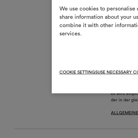
o
Rapp
We use cookies to personalise c
share information about your us
m
Abzi
combine it with other informati
n
services.
Kleb
Wartun
i
Lich
COOKIE SETTINGS
USE NECESSARY C
Es wird empf
der in der gl
ALLGEMEINE