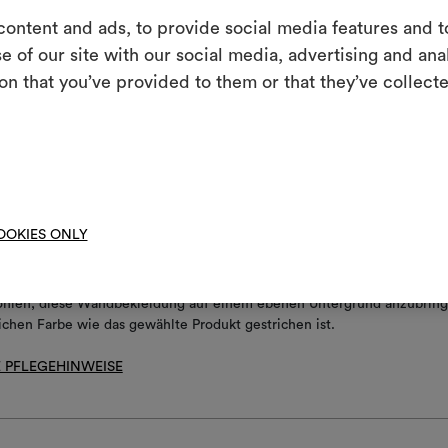
ort bedarf keiner Ausrichtung
ontent and ads, to provide social media features and to
e of our site with our social media, advertising and an
ehbar
Ein interakti
on that you’ve provided to them or that they’ve collecte
Leben erweck
stoff direkt auf Wand anbringen
indem Sie Mate
g/Waschen
Um M
bearbe
techt
OOKIES ONLY
ohlen, diese Wandbekleidung auf einem ebenen Untergrund anzubring
eichen Farbe wie das gewählte Produkt gestrichen ist.
 PFLEGEHINWEISE