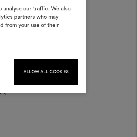
 analyse our traffic. We also
erstellen
alytics partners who may
ves Tool, mit dem Sie Ihre Ideen zum
d from your use of their
en und mit anderen teilen können,
rialien und Stoffe für Ihre Projekte
kombinieren.
oodboards zu erstellen oder
iten, melden Sie sich bitte an
oder registrieren Sie sich.
ALLOW ALL COOKIES
en,
ANMELDUNG
REGISTRIEREN