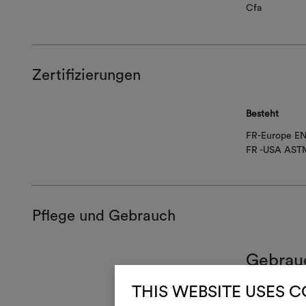
Cfa
Zertifizierungen
Besteht
FR-Europe EN
FR -USA AST
Pflege und Gebrauch
Gebrau
{
THIS WEBSITE USES 
Nur 