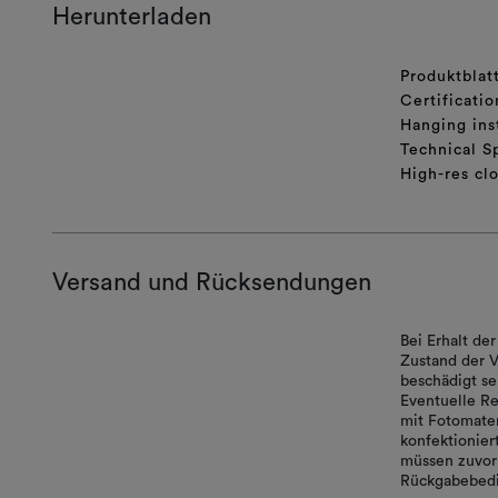
Herunterladen
Produktblat
Certificatio
Hanging ins
Technical S
High-res cl
Versand und Rücksendungen
Bei Erhalt d
Zustand der V
beschädigt se
Eventuelle Re
mit Fotomater
konfektionie
müssen zuvor 
Rückgabebedi