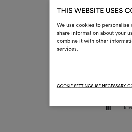
THIS WEBSITE USES 
Wartun
Mas
We use cookies to personalise c
3
halb
share information about your us
kurz
combine it with other informati
T
Chlo
services.
H
Nich
Rei
P
und
V
Nich
COOKIE SETTINGS
USE NECESSARY C
R
Nic
Z
In v