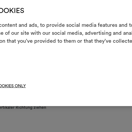
COOKIES
g/Waschen
E
chinenwäsche bei einer Temperatur unter 30 °C (Schonwaschgang) un
ontent and ads, to provide social media features and to
voller Trommel; Schonschleudern bei halbvoller Trommel (geringe Dre
e of our site with our social media, advertising and an
andauernd).
Ein interakti
on that you’ve provided to them or that they’ve collecte
Leben erweck
rbleiche nicht möglich
indem Sie Mate
t heiss bügeln
nigungsverfahren ohne Wasser, mit reduzierter mechanischer Beanspr
Um M
 Temperatur
bearbe
t schleudern
OOKIES ONLY
ht im Tumbler trocknen
ertikaler Richtung ziehen