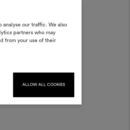
in Moodboard
d
 analyse our traffic. We also
erstellen
hzahl;
alytics partners who may
ves Tool, mit dem Sie Ihre Ideen zum
d from your use of their
en und mit anderen teilen können,
rialien und Stoffe für Ihre Projekte
kombinieren.
uchung
oodboards zu erstellen oder
iten, melden Sie sich bitte an
oder registrieren Sie sich.
ALLOW ALL COOKIES
ANMELDUNG