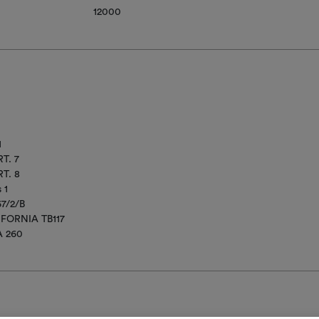
12000
1
T. 7
T. 8
 1
67/2/B
IFORNIA TB117
A 260