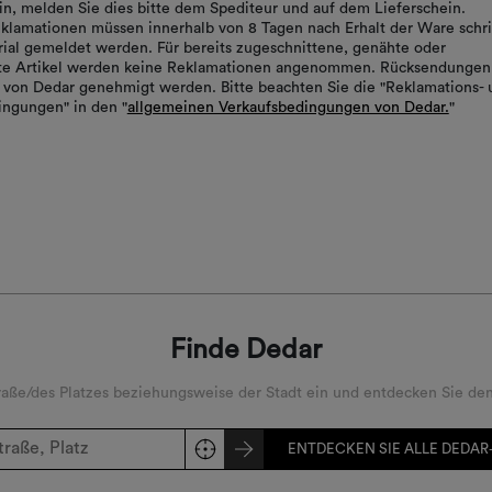
in, melden Sie dies bitte dem Spediteur und auf dem Lieferschein.
klamationen müssen innerhalb von 8 Tagen nach Erhalt der Ware schrif
ial gemeldet werden. Für bereits zugeschnittene, genähte oder
rte Artikel werden keine Reklamationen angenommen. Rücksendungen
von Dedar genehmigt werden. Bitte beachten Sie die "Reklamations- 
ngungen" in den "
allgemeinen Verkaufsbedingungen von Dedar.
"
Finde Dedar
ße/des Platzes beziehungsweise der Stadt ein und entdecken Sie den
ENTDECKEN SIE ALLE DEDAR-