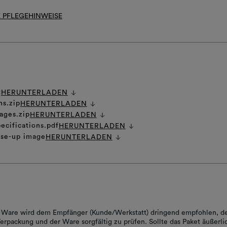
 PFLEGEHINWEISE
t
HERUNTERLADEN
ns.zip
HERUNTERLADEN
ages.zip
HERUNTERLADEN
ecifications.pdf
HERUNTERLADEN
ose-up image
HERUNTERLADEN
er Ware wird dem Empfänger (Kunde/Werkstatt) dringend empfohlen, d
erpackung und der Ware sorgfältig zu prüfen. Sollte das Paket äußerli