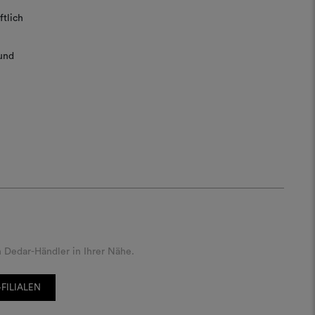
tlich
und
 Dedar-Händler in Ihrer Nähe.
FILIALEN