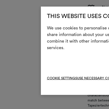
{
Nur 
THIS WEBSITE USES 
g
Rapp
m
We use cookies to personalise c
Abzi
share information about your us
n
Kleb
combine it with other informati
services.
Wartun
i
Lich
COOKIE SETTINGS
USE NECESSARY C
This textile w
irregularitie
characteristic
match between
Tapeziertech