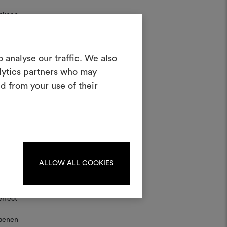
ocknen
in Moodboard
 analyse our traffic. We also
erstellen
alytics partners who may
ves Tool, mit dem Sie Ihre Ideen zum
d from your use of their
en und mit anderen teilen können,
rialien und Stoffe für Ihre Projekte
kombinieren.
oodboards zu erstellen oder
iten, melden Sie sich bitte an
oder registrieren Sie sich.
ALLOW ALL COOKIES
erfect
ANMELDUNG
ebenen