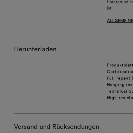
Untergrund an
ist.
ALLGEMEINE
Herunterladen
Produktblat
Certificatio
Full repeat 
Hanging ins
Technical S
High-res cl
Versand und Rücksendungen