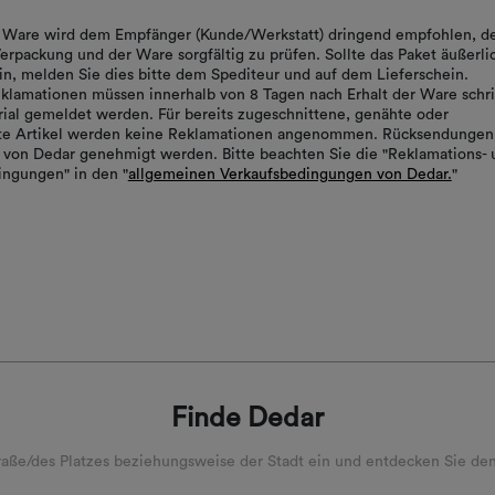
er Ware wird dem Empfänger (Kunde/Werkstatt) dringend empfohlen, d
erpackung und der Ware sorgfältig zu prüfen. Sollte das Paket äußerli
in, melden Sie dies bitte dem Spediteur und auf dem Lieferschein.
klamationen müssen innerhalb von 8 Tagen nach Erhalt der Ware schrif
ial gemeldet werden. Für bereits zugeschnittene, genähte oder
rte Artikel werden keine Reklamationen angenommen. Rücksendungen
von Dedar genehmigt werden. Bitte beachten Sie die "Reklamations- 
ngungen" in den "
allgemeinen Verkaufsbedingungen von Dedar.
"
Finde Dedar
ße/des Platzes beziehungsweise der Stadt ein und entdecken Sie den