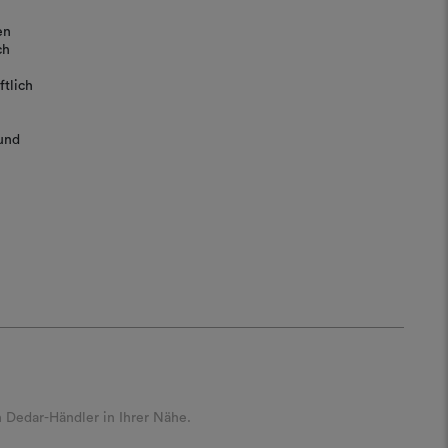
en
ch
tlich
und
 Dedar-Händler in Ihrer Nähe.