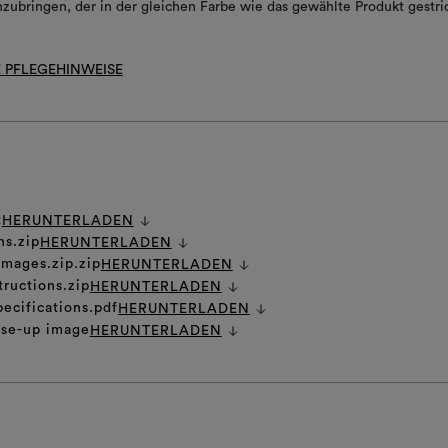
zubringen, der in der gleichen Farbe wie das gewählte Produkt gestr
 PFLEGEHINWEISE
t
HERUNTERLADEN
ns.zip
HERUNTERLADEN
images.zip.zip
HERUNTERLADEN
tructions.zip
HERUNTERLADEN
pecifications.pdf
HERUNTERLADEN
ose-up image
HERUNTERLADEN