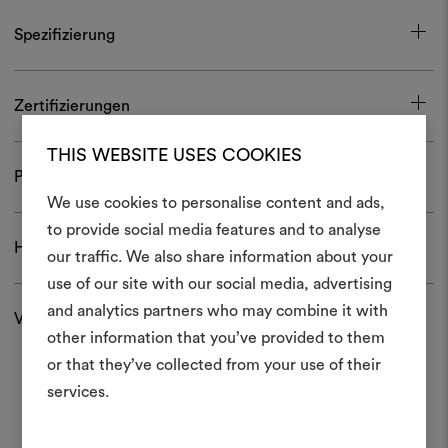
Spezifizierung
Zertifizierungen
THIS WEBSITE USES COOKIES
Pflege und Gebrauch
We use cookies to personalise content and ads,
Ein Mood
to provide social media features and to analyse
Herunterladen
our traffic. We also share information about your
erstellen
use of our site with our social media, advertising
Ein interaktives Tool, mit 
and analytics partners who may combine it with
Versand und Rücksendungen
Ideen zum Leben erweck
other information that you’ve provided to them
anderen teilen können, 
or that they’ve collected from your use of their
Materialien und Stoffe für 
services.
kombinieren.