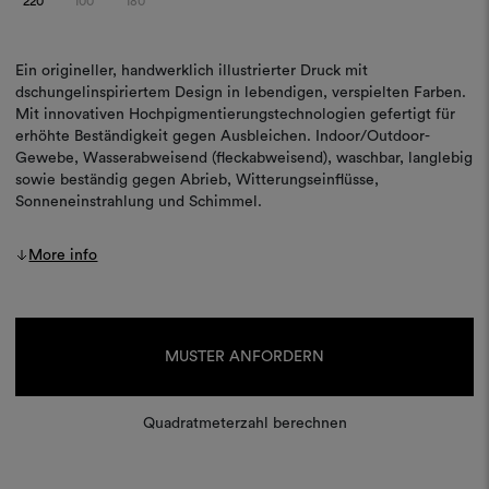
220
100
180
Ein origineller, handwerklich illustrierter Druck mit
dschungelinspiriertem Design in lebendigen, verspielten Farben.
Mit innovativen Hochpigmentierungstechnologien gefertigt für
erhöhte Beständigkeit gegen Ausbleichen. Indoor/Outdoor-
Gewebe, Wasserabweisend (fleckabweisend), waschbar, langlebig
sowie beständig gegen Abrieb, Witterungseinflüsse,
Sonneneinstrahlung und Schimmel.
More info
Aktueller
Lagerbestand:
MUSTER ANFORDERN
Quadratmeterzahl berechnen