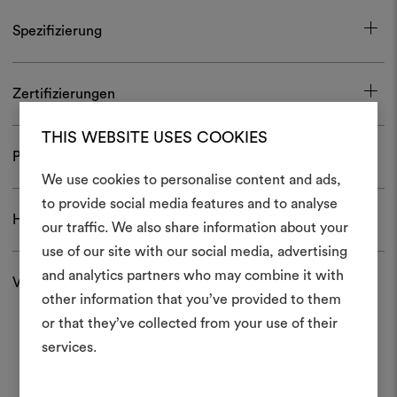
Spezifizierung
Zertifizierungen
THIS WEBSITE USES COOKIES
Pflege und Gebrauch
We use cookies to personalise content and ads,
Ein Mood
to provide social media features and to analyse
Herunterladen
our traffic. We also share information about your
erstellen
use of our site with our social media, advertising
Ein interaktives Tool, mit 
and analytics partners who may combine it with
Versand und Rücksendungen
Ideen zum Leben erweck
other information that you’ve provided to them
anderen teilen können, 
or that they’ve collected from your use of their
Materialien und Stoffe für 
services.
kombinieren.