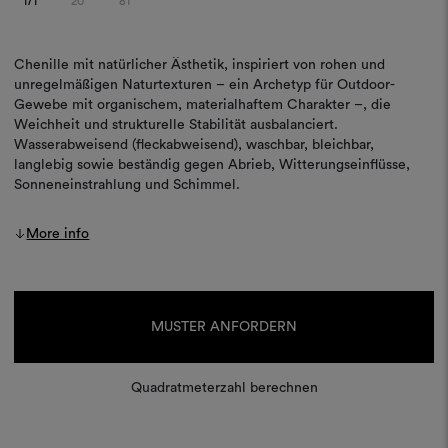
171
20
81
Chenille mit natürlicher Ästhetik, inspiriert von rohen und
unregelmäßigen Naturtexturen – ein Archetyp für Outdoor-
Gewebe mit organischem, materialhaftem Charakter –, die
Weichheit und strukturelle Stabilität ausbalanciert.
Wasserabweisend (fleckabweisend), waschbar, bleichbar,
langlebig sowie beständig gegen Abrieb, Witterungseinflüsse,
Sonneneinstrahlung und Schimmel.
More info
Aktueller
Lagerbestand:
MUSTER ANFORDERN
Quadratmeterzahl berechnen