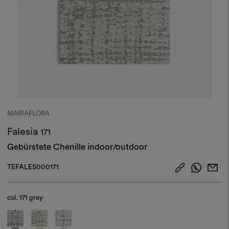
MARIAFLORA
Falesia
171
Gebürstete Chenille indoor/outdoor
TEFALES000171
col.
171 grey