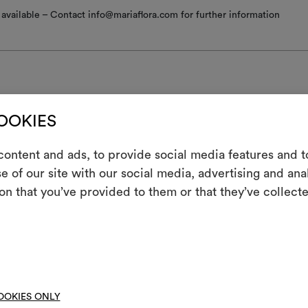
available – Contact info@mariaflora.com for further information
COOKIES
g/Waschen
E
ontent and ads, to provide social media features and to
t heiss bügeln
e of our site with our social media, advertising and an
chinenwäsche bei einer Temperatur unter 30 °C (Schonwaschgang) un
Ein interakti
on that you’ve provided to them or that they’ve collecte
voller Trommel; Schonschleudern bei halbvoller Trommel (geringe Dre
Leben erweck
andauernd).
indem Sie Mate
t schleudern
chinenwäsche bei einer Temperatur unter 40°C
Um M
bearbe
ht im Tumbler trocknen
OOKIES ONLY