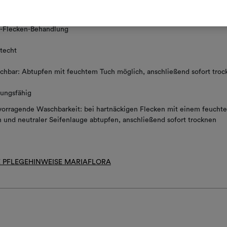
 Oberfläche mit feuchtem Schwamm und neutraler Seife reinigen
i-Flecken-Behandlung
techt
hbar: Abtupfen mit feuchtem Tuch möglich, anschließend sofort troc
ungsfähig
orragende Waschbarkeit: bei hartnäckigen Flecken mit einem feucht
 und neutraler Seifenlauge abtupfen, anschließend sofort trocknen
 PFLEGEHINWEISE MARIAFLORA