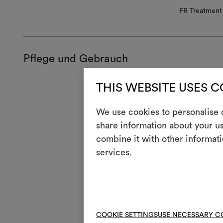
FR Treatment 
Pflege und Gebrauch
THIS WEBSITE USES 
Wartun
We use cookies to personalise c
H
Nich
share information about your us
Mas
combine it with other informati
3
halb
services.
kurz
V
Nich
4
Mas
R
Nic
COOKIE SETTINGS
USE NECESSARY C