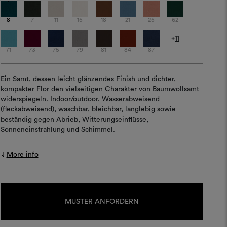
8
7
11
15
18
21
25
62
+
11
71
73
75
79
81
84
87
Ein Samt, dessen leicht glänzendes Finish und dichter,
kompakter Flor den vielseitigen Charakter von Baumwollsamt
widerspiegeln. Indoor/outdoor. Wasserabweisend
(fleckabweisend), waschbar, bleichbar, langlebig sowie
beständig gegen Abrieb, Witterungseinflüsse,
Sonneneinstrahlung und Schimmel.
More info
Aktueller
Lagerbestand:
MUSTER ANFORDERN