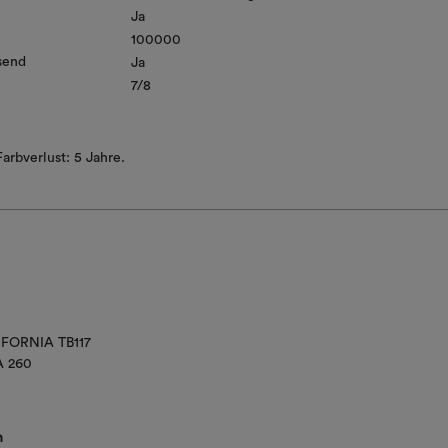
Ja
100000
send
Ja
7/8
arbverlust: 5 Jahre.
IFORNIA TB117
A 260
n