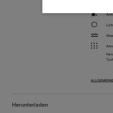
*
Auf
?
Ant
i
Lich
l
Wasc
p
Atm
Herv
Tuch
ALLGEMEINE
Herunterladen