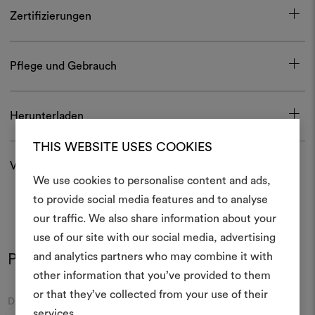
Zertifizierungen
Pflege und Gebrauch
Herunterladen
THIS WEBSITE USES COOKIES
Versand und Rücksendungen
We use cookies to personalise content and ads,
Ein Mood
to provide social media features and to analyse
our traffic. We also share information about your
erstellen
use of our site with our social media, advertising
Ein interaktives Tool, mit 
and analytics partners who may combine it with
Produkt im Einsatz
Farben
Farben
Ideen zum Leben erweck
other information that you’ve provided to them
anderen teilen können, 
or that they’ve collected from your use of their
Moodboard
Moodboard
DEDAR
DEDAR
Materialien und Stoffe für 
services.