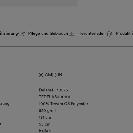
fizierung
Pflege und Gebrauch
Herunterladen
Produkt i
CM
IN
Delabrè - 10575
TEDELAB000100
zung
100% Trevira CS Polyester
820 g/ml
131 cm
t
55 cm
Italien