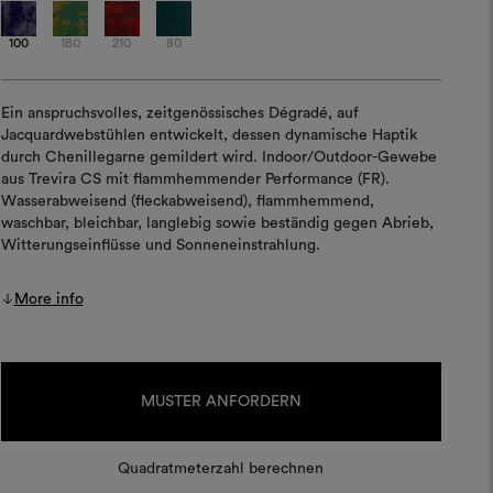
100
180
210
80
Ein anspruchsvolles, zeitgenössisches Dégradé, auf
Jacquardwebstühlen entwickelt, dessen dynamische Haptik
durch Chenillegarne gemildert wird. Indoor/Outdoor-Gewebe
aus Trevira CS mit flammhemmender Performance (FR).
Wasserabweisend (fleckabweisend), flammhemmend,
waschbar, bleichbar, langlebig sowie beständig gegen Abrieb,
Witterungseinflüsse und Sonneneinstrahlung.
More info
Aktueller
Lagerbestand:
MUSTER ANFORDERN
Quadratmeterzahl berechnen