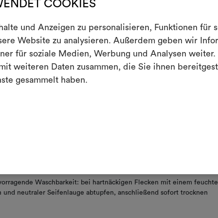
WENDET COOKIES
andauernd).
E
t schleudern
lte und Anzeigen zu personalisieren, Funktionen für 
nsere Website zu analysieren. Außerdem geben wir Inf
iches Bleichen erlaubt
ner für soziale Medien, Werbung und Analysen weiter. 
Ein interakti
ht im Tumbler trocknen
Leben erweck
it weiteren Daten zusammen, die Sie ihnen bereitgeste
indem Sie Mate
nste gesammelt haben.
 Oberfläche mit feuchtem Schwamm und neutraler Seife reinigen
i-Flecken-Behandlung
Um M
bearbe
techt
hbar: Abtupfen mit feuchtem Tuch möglich, anschließend sofort troc
ungsfähig
orragende Waschbarkeit: bei hartnäckigen Flecken mit einem feucht
 und neutraler Seifenlauge abtupfen, anschließend sofort trocknen