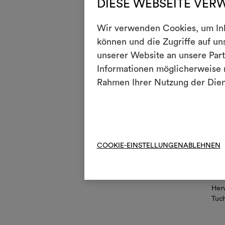
DIESE WEBSEITE VER
kurz
V
Nich
Wir verwenden Cookies, um Inha
können und die Zugriffe auf u
S
Jegl
unserer Website an unsere Part
R
Nic
Informationen möglicherweise m
Rahmen Ihrer Nutzung der Die
*
Auf
?
Ant
i
Lich
COOKIE-EINSTELLUNGEN
ABLEHNEN
l
Wasc
p
Atm
Herv
Tuch