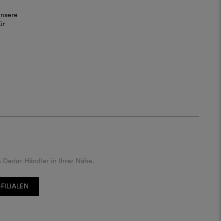
unsere
ür
 Dedar-Händler in Ihrer Nähe.
FILIALEN