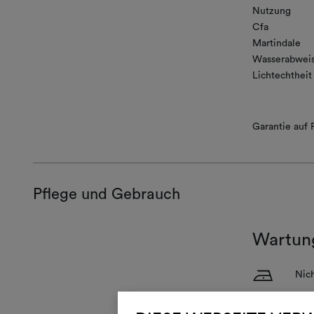
Nutzung
Cfa
Martindale
Wasserabwei
Lichtechtheit
Garantie auf F
Pflege und Gebrauch
Wartun
H
Nich
Mas
3
halb