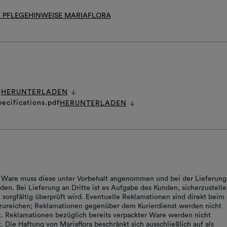
 PFLEGEHINWEISE MARIAFLORA
t
HERUNTERLADEN
pecifications.pdf
HERUNTERLADEN
r Ware muss diese unter Vorbehalt angenommen und bei der Lieferung
den. Bei Lieferung an Dritte ist es Aufgabe des Kunden, sicherzustelle
 sorgfältig überprüft wird. Eventuelle Reklamationen sind direkt beim
nzureichen; Reklamationen gegenüber dem Kurierdienst werden nicht
t. Reklamationen bezüglich bereits verpackter Ware werden nicht
. Die Haftung von Mariaflora beschränkt sich ausschließlich auf als