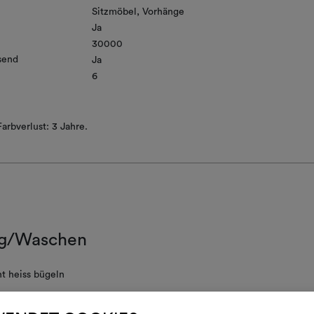
Sitzmöbel
Vorhänge
Ja
30000
send
Ja
6
arbverlust: 3 Jahre.
g/Waschen
t heiss bügeln
chinenwäsche bei einer Temperatur unter 30 °C (Schonwaschgang) un
voller Trommel; Schonschleudern bei halbvoller Trommel (geringe Dre