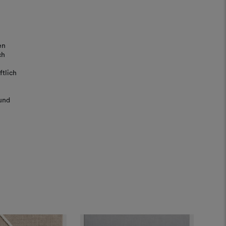
en
ch
tlich
und