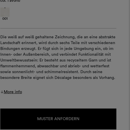
col.
1 avorio
001
Die weiß auf weiß gehaltene Zeichnung, die an eine abstrakte
Landschaft erinnert, wird durch sechs Teile mit verschiedenen
Bindungen erzeugt. Er fügt sich in jede Umgebung ein, ob im
Innen- oder Außenbereich, und verbindet Funktionalität mit
Umweltbewusstsein: Er besteht aus recyceltem Garn und ist
flammenhemmend, abwaschbar und abrieb- und wetterfest
sowie sonnenlicht- und schimmelresistent. Durch seine
besondere Breite eignet sich Décalage besonders als Vorhang.
More info
Aktueller
Lagerbestand:
MUSTER ANFORDERN