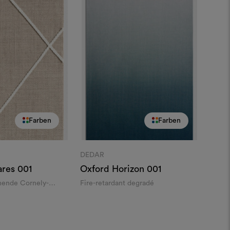
Farben
Farben
DEDAR
ares
001
Oxford Horizon
001
nde Cornely-
Fire-retardant degradé