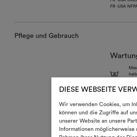
FR -USA NFP
Pflege und Gebrauch
Wartun
Mas
3
halb
kurz
S
DIESE WEBSEITE VER
Jegl
H
Nich
Wir verwenden Cookies, um Inha
können und die Zugriffe auf u
Rei
P
und
unserer Website an unsere Part
V
Informationen möglicherweise m
Nich