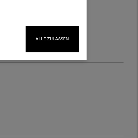
kombinieren.
oodboards zu erstellen oder
d eine
iten, melden Sie sich bitte an
oder registrieren Sie sich.
ALLE ZULASSEN
ANMELDUNG
REGISTRIEREN