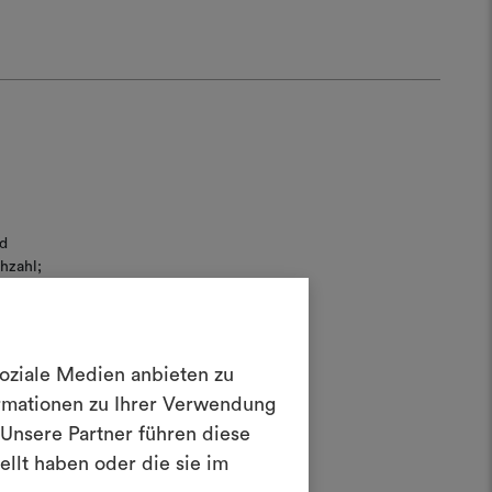
d
hzahl;
in Moodboard
soziale Medien anbieten zu
erstellen
ormationen zu Ihrer Verwendung
uchung
Unsere Partner führen diese
ves Tool, mit dem Sie Ihre Ideen zum
en und mit anderen teilen können,
llt haben oder die sie im
rialien und Stoffe für Ihre Projekte