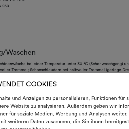
A 260
g/Waschen
chinenwäsche bei einer Temperatur unter 30 °C (Schonwaschgang) un
voller Trommel; Schonschleudern bei halbvoller Trommel (geringe Dre
andauernd).
WENDET COOKIES
iches Bleichen erlaubt
E
t heiss bügeln
lte und Anzeigen zu personalisieren, Funktionen für 
nsere Website zu analysieren. Außerdem geben wir Inf
nigungsverfahren ohne Wasser, mit reduzierter mechanischer Beanspr
 Temperatur
ner für soziale Medien, Werbung und Analysen weiter. 
Ein interakti
Leben erweck
it weiteren Daten zusammen, die Sie ihnen bereitgeste
t schleudern
indem Sie Mate