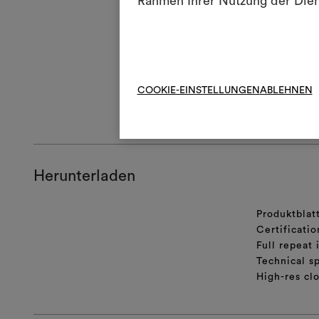
Rahmen Ihrer Nutzung der Die
R
Nic
Bei der Konfe
selbsttrockne
COOKIE-EINSTELLUNGEN
ABLEHNEN
ALLGEMEINE
Herunterladen
Produktblat
Certificatio
Full repeat
Technical sp
High-res cl