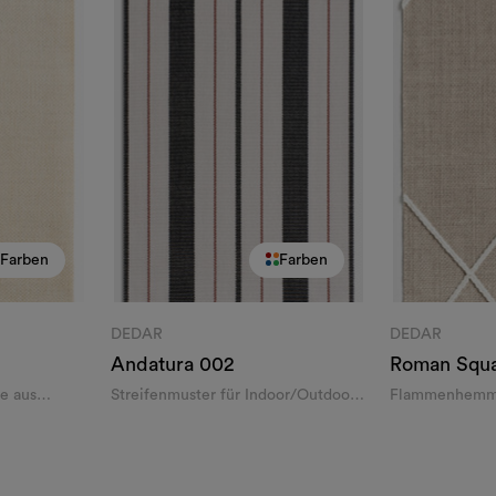
Farben
Farben
DEDAR
DEDAR
Andatura
002
Roman Squ
e aus
Streifenmuster für Indoor/Outdoor
Flammenhemme
aus flammenhemmendem,
Stickerei
recyceltem Garn