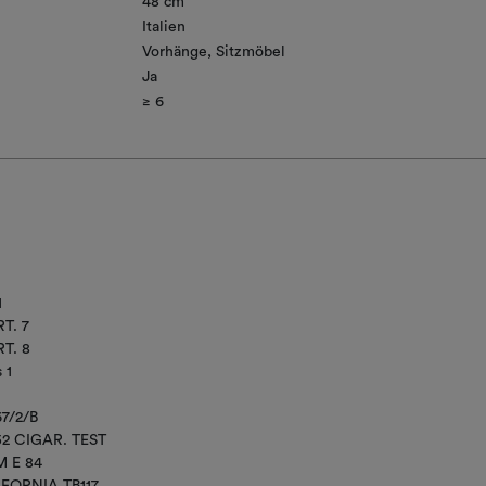
48 cm
Italien
Vorhänge
Sitzmöbel
Ja
≥ 6​
1
T. 7
T. 8
 1
67/2/B
52 CIGAR. TEST
M E 84
IFORNIA TB117