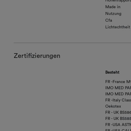
Höhenrapport
Made in
Nutzung
Cfa
Lichtechtheit
Zertifizierungen
Besteht
FR -France M
IMO MED PAR
IMO MED PAR
FR -Italy Class
Oekotex
FR - UK BS58
FR - UK BS58
FR -USA AST
FR -USA CAL