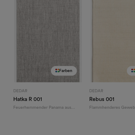
Farben
DEDAR
DEDAR
Hatka R
001
Rebus
001
Feuerhemmender Panama aus
Flammhenderes Geweb
recyceltem Garn
recyceltem Garn