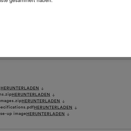
nste gesammelt haben.
ht im Tumbler trocknen
Um M
ktionierung dieses Stoffes als Polsterbezüge für den Außenbereich wir
bearbe
nde Unterlage mit trockenem Griff empfohlen.
 PFLEGEHINWEISE
t
HERUNTERLADEN
ns.zip
HERUNTERLADEN
 images.zip
HERUNTERLADEN
ecifications.pdf
HERUNTERLADEN
ose-up image
HERUNTERLADEN