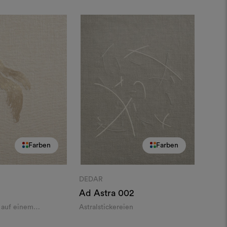
Farben
Farben
DEDAR
Ad Astra
002
i auf einem
Astralstickereien
n Gewebe