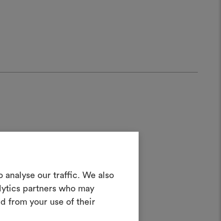
in Moodboard
 analyse our traffic. We also
erstellen
alytics partners who may
ves Tool, mit dem Sie Ihre Ideen zum
d from your use of their
en und mit anderen teilen können,
rialien und Stoffe für Ihre Projekte