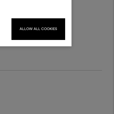
kombinieren.
oodboards zu erstellen oder
iten, melden Sie sich bitte an
netzes
oder registrieren Sie sich.
ALLOW ALL COOKIES
ANMELDUNG
REGISTRIEREN