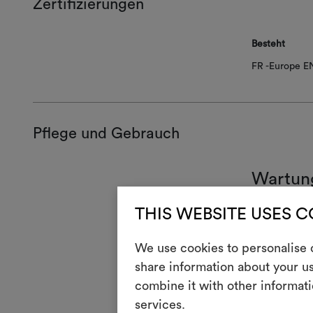
Zertifizierungen
Besteht
FR -Europe EN
Pflege und Gebrauch
Wartun
1
THIS WEBSITE USES 
Nic
T
Chl
We use cookies to personalise c
share information about your us
I
Auf
combine it with other informati
Rei
P
services.
Bea