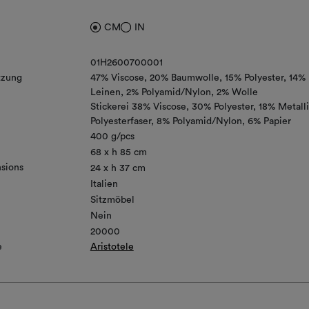
CM
IN
01H2600700001
zung
47% Viscose
20% Baumwolle
15% Polyester
14%
Leinen
2% Polyamid/Nylon
2% Wolle
Stickerei 38% Viscose, 30% Polyester, 18% Metalli
Polyesterfaser, 8% Polyamid/Nylon, 6% Papier
400 g/pcs
68 x h 85 cm
sions
24 x h 37 cm
Italien
Sitzmöbel
Nein
20000
e
Aristotele