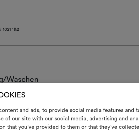
 1021 1&2
g/Waschen
COOKIES
ht waschen
E
orbleiche nicht möglich
ontent and ads, to provide social media features and to
e of our site with our social media, advertising and an
 der Rückseite bügeln
Ein interakti
on that you’ve provided to them or that they’ve collecte
Leben erweck
nigungsverfahren ohne Wasser, mit reduzierter mechanischer
nspruchung und Temperatur
indem Sie Mate