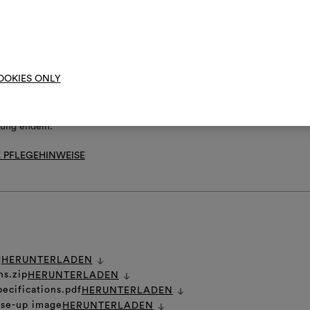
ht im Tumbler trocknen
ht schleudern
Um M
bearbe
 empfehlen bei der Wäsche die Verwendung eines Wasch-Reinigungs
OOKIES ONLY
gung endeln.
 PFLEGEHINWEISE
t
HERUNTERLADEN
ns.zip
HERUNTERLADEN
pecifications.pdf
HERUNTERLADEN
ose-up image
HERUNTERLADEN