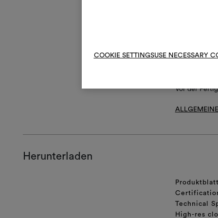
R
Nic
V
Nic
&
Wir
COOKIE SETTINGS
USE NECESSARY C
Vor der Ferti
ALLGEMEINE
Herunterladen
Produktblat
Certificatio
Technical S
High-res cl