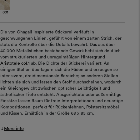
001
Die von Chagall inspirierte Stickerei verläuft in
geschwungenen Linien, geführt von einem zarten Strich, der
stets die Kontrolle über die Details bewahrt. Das aus über
40.000 Metallstichen bestehende Gewirk hebt sich deutlich
vom strukturierten und unregelmäßigen Hintergrund
Aristotele col.1
ab. Die Dichte der Stickerei variiert: An
einigen Stellen überlagern sich die Fäden und erzeugen so
intensivere, dreidimensionale Bereiche; an anderen Stellen
lichten sie sich und lassen den Stoff durchscheinen, wodurch
ein Gleichgewicht zwischen optischer Leichtigkeit und
ästhetischer Tiefe entsteht. Ausgerichtete oder außermittige
Einsätze lassen Raum für freie Interpretationen und neuartige
Kompositionen, perfekt für Rückenlehnen, Polstersitzmöbel
und Kissen. Erhältlich in der Größe 68 x 85 cm.
More info