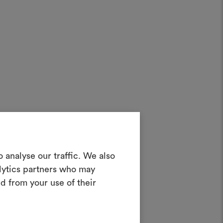
in Moodboard
 analyse our traffic. We also
erstellen
alytics partners who may
netzes
ves Tool, mit dem Sie Ihre Ideen zum
d from your use of their
en und mit anderen teilen können,
rialien und Stoffe für Ihre Projekte
kombinieren.