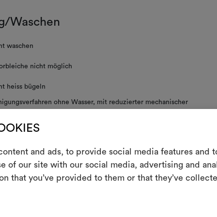
g/Waschen
ht waschen
orbleiche nicht möglich
ht heiss bügeln
nigungsverfahren ohne Wasser, mit reduzierter mechanischer
nspruchung und Temperatur
COOKIES
ht schleudern
E
ht im Tumbler trocknen
ontent and ads, to provide social media features and to
e of our site with our social media, advertising and an
 empfehlen bei der Wäsche die Verwendung eines Wasch-Reinigungs
Ein interakti
on that you’ve provided to them or that they’ve collecte
Leben erweck
indem Sie Mate