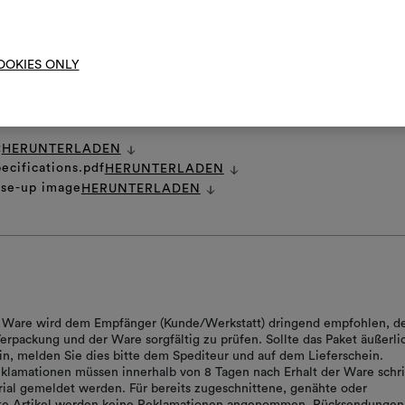
 PFLEGEHINWEISE
Um M
bearbe
OOKIES ONLY
t
HERUNTERLADEN
ecifications.pdf
HERUNTERLADEN
ose-up image
HERUNTERLADEN
er Ware wird dem Empfänger (Kunde/Werkstatt) dringend empfohlen, d
erpackung und der Ware sorgfältig zu prüfen. Sollte das Paket äußerli
in, melden Sie dies bitte dem Spediteur und auf dem Lieferschein.
klamationen müssen innerhalb von 8 Tagen nach Erhalt der Ware schrif
ial gemeldet werden. Für bereits zugeschnittene, genähte oder
rte Artikel werden keine Reklamationen angenommen. Rücksendungen