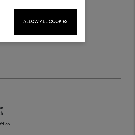
oodboards zu erstellen oder
iten, melden Sie sich bitte an
oder registrieren Sie sich.
ALLOW ALL COOKIES
ANMELDUNG
REGISTRIEREN
en
ch
tlich