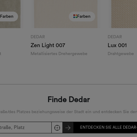
Farben
Farben
DEDAR
DEDAR
Zen Light
007
Lux
001
t
Metallisiertes Drehergewebe
Drahtgewebe
Finde Dedar
ße/des Platzes beziehungsweise der Stadt ein und entdecken Sie den
ENTDECKEN SIE ALLE DEDAR-