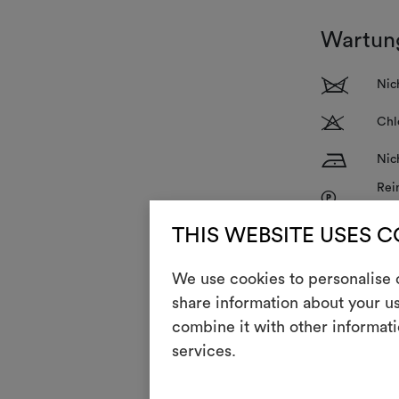
Wartun
1
Nic
T
Chl
H
Nic
Rei
P
Bea
V
THIS WEBSITE USES 
Nic
R
Nic
We use cookies to personalise c
share information about your us
&
Wir
combine it with other informati
services.