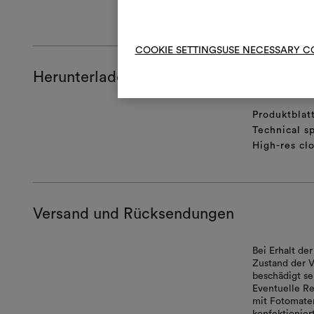
ALLGEMEINE
COOKIE SETTINGS
USE NECESSARY C
Herunterladen
Produktblat
Technical sp
High-res cl
Versand und Rücksendungen
Bei Erhalt d
Zustand der V
beschädigt se
Eventuelle Re
mit Fotomater
konfektionie