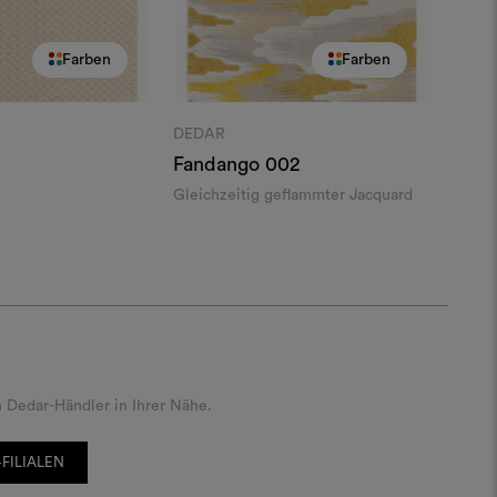
Farben
Farben
DEDAR
Fandango
002
Gleichzeitig geflammter Jacquard
 Dedar-Händler in Ihrer Nähe.
FILIALEN