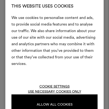
THIS WEBSITE USES COOKIES
We use cookies to personalise content and ads,
„Für die Gestaltung der
Ein Mood
to provide social media features and to analyse
unterirdischen Welt von The End
our traffic. We also share information about your
erstellen
use of our site with our social media, advertising
suchten wir nach Stoffen, die
Ein interaktives Tool, mit 
and analytics partners who may combine it with
Emotionen wecken und der
Ideen zum Leben erweck
other information that you’ve provided to them
Umgebung Authentizität verleihen.
anderen teilen können, 
or that they’ve collected from your use of their
Materialien und Stoffe für 
Die hochwertige Materialität und
services.
kombinieren.
die raffinierte Farbpalette der
Dedar-Stoffe passten perfekt zu
Um Moodboards zu erstel
bearbeiten, melden Sie sic
dem Design, das ich mir vorgestellt
COOKIE SETTINGS
oder registrieren Sie 
USE NECESSARY COOKIES ONLY
hatte […].” — Jette Lehmann,
Produktionsdesignerin
ALLOW ALL COOKIES
ANMELDUNG