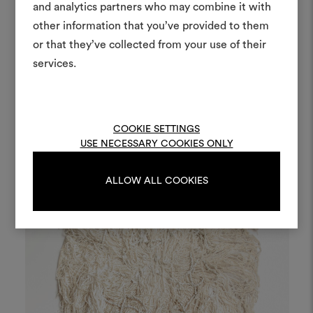
Ein interaktives Tool, mit 
and analytics partners who may combine it with
Ideen zum Leben erweck
other information that you’ve provided to them
anderen teilen können, 
"Tocco d’erba" by Thomas Pellitteri -
or that they’ve collected from your use of their
Materialien und Stoffe für 
VLADIMIRO
col. 28 tabacco
services.
kombinieren.
Um Moodboards zu erstel
bearbeiten, melden Sie sic
COOKIE SETTINGS
oder registrieren Sie 
USE NECESSARY COOKIES ONLY
ALLOW ALL COOKIES
ANMELDUNG
REGISTRIEREN