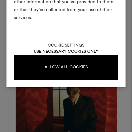
other information that you’ve provided to them
anderen teilen können, 
or that they’ve collected from your use of their
Materialien und Stoffe für 
services.
kombinieren.
Um Moodboards zu erstel
bearbeiten, melden Sie sic
COOKIE SETTINGS
oder registrieren Sie 
USE NECESSARY COOKIES ONLY
ALLOW ALL COOKIES
ANMELDUNG
REGISTRIEREN