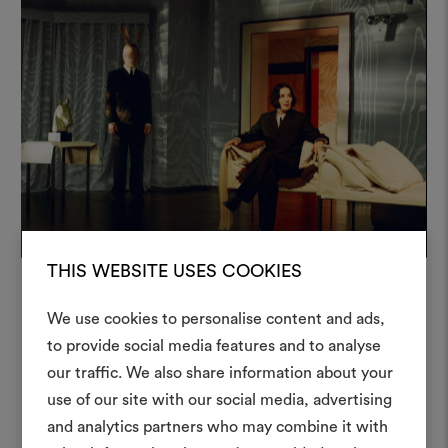
THIS WEBSITE USES COOKIES
We use cookies to personalise content and ads,
Wände, Vorhänge und Möbel
Ein Mood
to provide social media features and to analyse
erwecken die Bühne durch Licht,
our traffic. We also share information about your
erstellen
Schatten und Materialität zum
use of our site with our social media, advertising
Leben.
Ein interaktives Tool, mit 
and analytics partners who may combine it with
Ideen zum Leben erweck