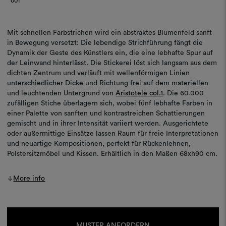
001
Mit schnellen Farbstrichen wird ein abstraktes Blumenfeld sanft
in Bewegung versetzt: Die lebendige Strichführung fängt die
Dynamik der Geste des Künstlers ein, die eine lebhafte Spur auf
der Leinwand hinterlässt. Die Stickerei löst sich langsam aus dem
dichten Zentrum und verläuft mit wellenförmigen Linien
unterschiedlicher Dicke und Richtung frei auf dem materiellen
und leuchtenden Untergrund von
Aristotele col.1
. Die 60.000
zufälligen Stiche überlagern sich, wobei fünf lebhafte Farben in
einer Palette von sanften und kontrastreichen Schattierungen
gemischt und in ihrer Intensität variiert werden. Ausgerichtete
oder außermittige Einsätze lassen Raum für freie Interpretationen
und neuartige Kompositionen, perfekt für Rückenlehnen,
Polstersitzmöbel und Kissen. Erhältlich in den Maßen 68xh90 cm.
More info
Aktueller
Lagerbestand:
MUSTER ANFORDERN