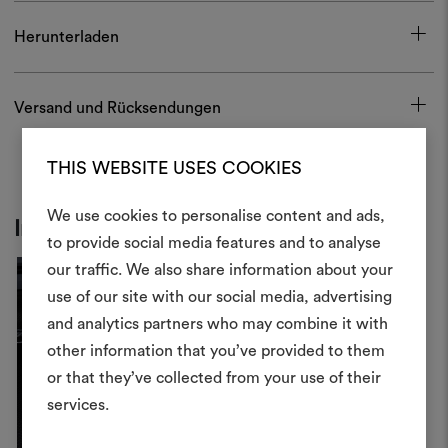
Herunterladen
Versand und Rücksendungen
THIS WEBSITE USES COOKIES
We use cookies to personalise content and ads,
Inspiration
Ein Mood
to provide social media features and to analyse
our traffic. We also share information about your
erstellen
use of our site with our social media, advertising
Ein interaktives Tool, mit 
and analytics partners who may combine it with
Ideen zum Leben erweck
other information that you’ve provided to them
anderen teilen können, 
or that they’ve collected from your use of their
Materialien und Stoffe für 
services.
kombinieren.