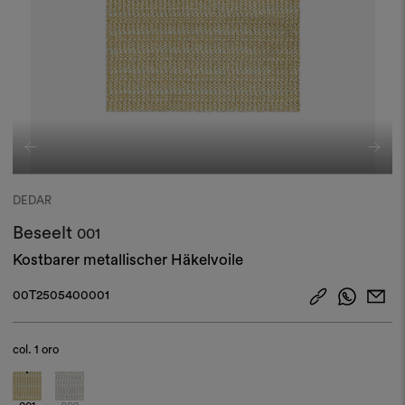
DEDAR
Beseelt
001
Kostbarer metallischer Häkelvoile ​
00T2505400001
col.
1 oro