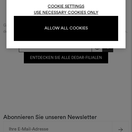
bearbeiten, melden Sie sic
COOKIE SETTINGS
oder registrieren Sie 
Finde Dedar
USE NECESSARY COOKIES ONLY
Geben Sie den Namen der Straße/des Platzes beziehungsweise
ALLOW ALL COOKIES
der Stadt ein und entdecken Sie den Dedar-Händler in Ihrer Nähe.
ANMELDUNG
REGISTRIEREN
ENTDECKEN SIE ALLE DEDAR-FILIALEN
Abonnieren Sie unseren Newsletter
E-
Mail-