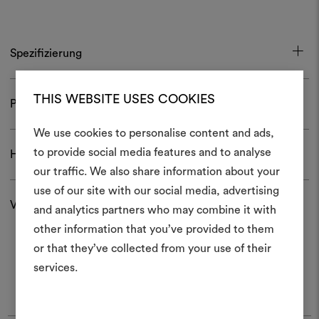
Spezifizierung
THIS WEBSITE USES COOKIES
Pflege und Gebrauch
We use cookies to personalise content and ads,
Ein Mood
to provide social media features and to analyse
Herunterladen
our traffic. We also share information about your
erstellen
use of our site with our social media, advertising
Versand und Rücksendungen
Ein interaktives Tool, mit 
and analytics partners who may combine it with
Ideen zum Leben erweck
other information that you’ve provided to them
anderen teilen können, 
or that they’ve collected from your use of their
Materialien und Stoffe für 
services.
kombinieren.
Um Moodboards zu erstel